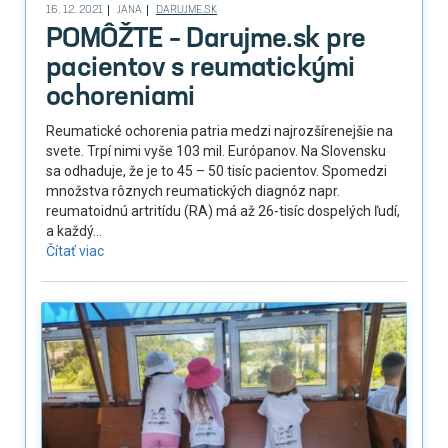
16. 12. 2021
JANA
DARUJME.SK
POMÔŽTE – Darujme.sk pre
pacientov s reumatickými
ochoreniami
Reumatické ochorenia patria medzi najrozšírenejšie na
svete. Trpí nimi vyše 103 mil. Európanov. Na Slovensku
sa odhaduje, že je to 45 – 50 tisíc pacientov. Spomedzi
množstva rôznych reumatických diagnóz napr.
reumatoidnú artritídu (RA) má až 26-tisíc dospelých ľudí,
a každý...
Čítať viac