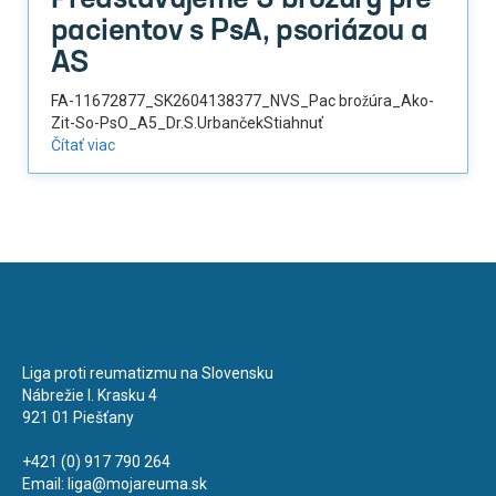
Predstavujeme 3 brožúry pre
pacientov s PsA, psoriázou a
AS
FA-11672877_SK2604138377_NVS_Pac brožúra_Ako-
Zit-So-PsO_A5_Dr.S.UrbančekStiahnuť
Čítať viac
Liga proti reumatizmu na Slovensku
Nábrežie I. Krasku 4
921 01 Piešťany
+421 (0) 917 790 264
Email:
liga@mojareuma.sk