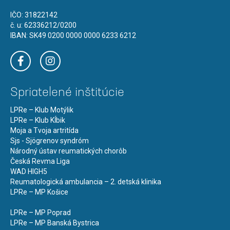
IČO: 31822142
č. u: 62336212/0200
IBAN: SK49 0200 0000 0000 6233 6212
Spriatelené inštitúcie
LPRe – Klub Motýlik
LPRe – Klub Kĺbik
Moja a Tvoja artritída
Sjs - Sjögrenov syndróm
Národný ústav reumatických chorôb
Česká Revma Liga
WAD HIGH5
Reumatologická ambulancia – 2. detská klinika
LPRe – MP Košice
LPRe – MP Poprad
LPRe – MP Banská Bystrica