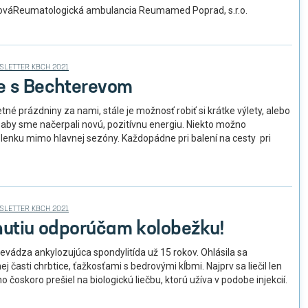
ováReumatologická ambulancia Reumamed Poprad, s.r.o.
SLETTER KBCH 2021
e s Bechterevom
letné prázdniny za nami, stále je možnosť robiť si krátke výlety, alebo
, aby sme načerpali novú, pozitívnu energiu. Niekto možno
enku mimo hlavnej sezóny. Každopádne pri balení na cesty pri
SLETTER KBCH 2021
hnutiu odporúčam kolobežku!
evádza ankylozujúca spondylitída už 15 rokov. Ohlásila sa
j časti chrbtice, ťažkosťami s bedrovými kĺbmi. Najprv sa liečil len
 no čoskoro prešiel na biologickú liečbu, ktorú užíva v podobe injekcií.