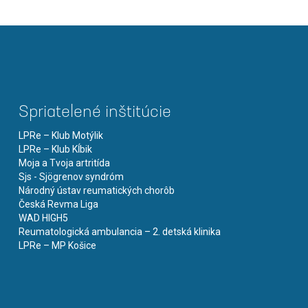
Spriatelené inštitúcie
LPRe – Klub Motýlik
LPRe – Klub Kĺbik
Moja a Tvoja artritída
Sjs - Sjögrenov syndróm
Národný ústav reumatických chorôb
Česká Revma Liga
WAD HIGH5
Reumatologická ambulancia – 2. detská klinika
LPRe – MP Košice