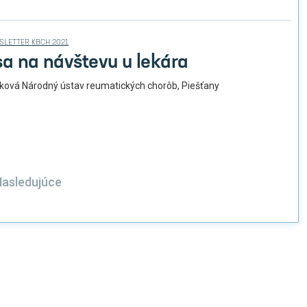
SLETTER KBCH 2021
sa na návštevu u lekára
ová Národný ústav reumatických chorôb, Piešťany
nkovanie
asledujúce
pevkov