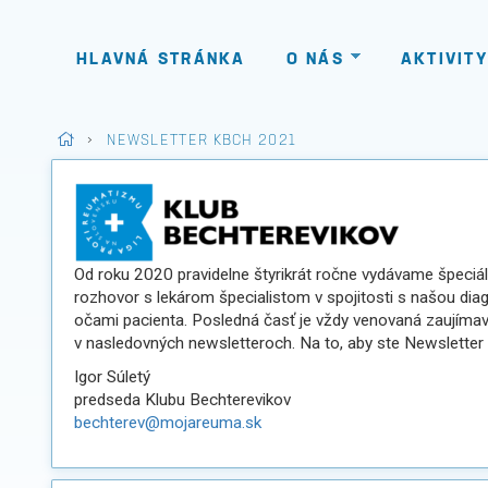
HLAVNÁ STRÁNKA
O NÁS
AKTIVITY
>
NEWSLETTER KBCH 2021
Od roku 2020 pravidelne štyrikrát ročne vydávame špeciá
rozhovor s lekárom špecialistom v spojitosti s našou diag
očami pacienta. Posledná časť je vždy venovaná zaujímave
v nasledovných newsletteroch. Na to, aby ste Newsletter 
Igor Súletý
predseda Klubu Bechterevikov
bechterev@mojareuma.sk