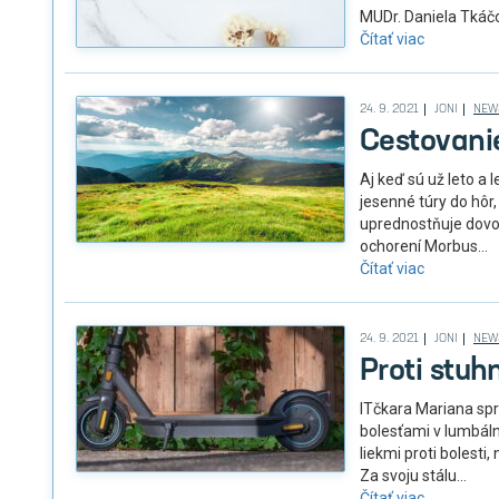
MUDr. Daniela Tkáč
Čítať viac
24. 9. 2021
JONI
NEW
Cestovani
Aj keď sú už leto a 
jesenné túry do hôr
uprednostňuje dovol
ochorení Morbus...
Čítať viac
24. 9. 2021
JONI
NEW
Proti stu
ITčkara Mariana spr
bolesťami v lumbálne
liekmi proti bolesti,
Za svoju stálu...
Čítať viac