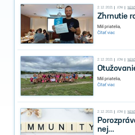
2. 12. 2021
JONI
NEWS
Zhrnutie 
Milí priatelia,
Čítať viac
2. 12. 2021
JONI
NEWS
Otužovani
Milí priatelia,
Čítať viac
2. 12. 2021
JONI
NEWS
Porozpráva
nej…