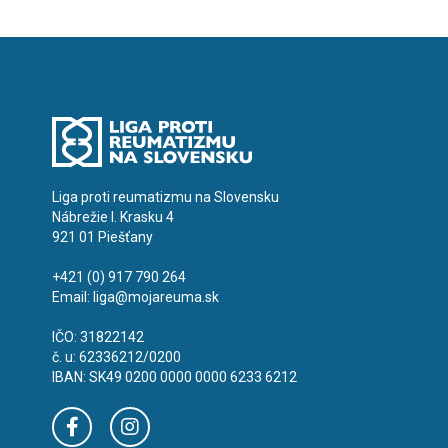
Liga proti reumatizmu na Slovensku
Nábrežie I. Krasku 4
921 01 Piešťany
+421 (0) 917 790 264
Email:
liga@mojareuma.sk
IČO: 31822142
č. u: 62336212/0200
IBAN: SK49 0200 0000 0000 6233 6212