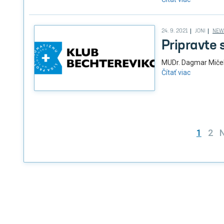
24. 9. 2021
JONI
NEW
Pripravte 
MUDr. Dagmar Miček
Čítať viac
Strá
1
2
N
prís