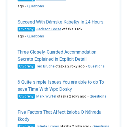
ago
•
Questions
Succeed With Dámske Kabelky In 24 Hours
Otvorený
Jackson Grose
otázka 1 rok
ago
•
Questions
Three Closely-Guarded Accommodation
Secrets Explained in Explicit Detail
Otvorený
Ted Bruche
otázka 2 roky ago
•
Questions
6 Quite simple Issues You are able to do To
save Time With Wpc Dosky
Otvorený
Mark Wurfel
otázka 2 roky ago
•
Questions
Five Factors That Affect žaloba O Náhradu
škody
Otvorený
Julieta Timms
otázka 2 roky ago
•
Questions