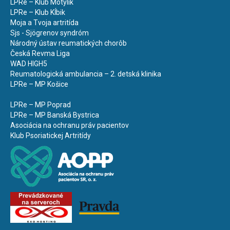
LPRe – Klub Motýlik
LPRe – Klub Kĺbik
Moja a Tvoja artritída
Sjs - Sjögrenov syndróm
Národný ústav reumatických chorôb
Česká Revma Liga
WAD HIGH5
Reumatologická ambulancia – 2. detská klinika
LPRe – MP Košice
LPRe – MP Poprad
LPRe – MP Banská Bystrica
Asociácia na ochranu práv pacientov
Klub Psoriatickej Artritídy