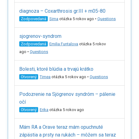
diagnoza – Coxarthrosis gr.III + m05-80
Zodpovedaná
Sima
otázka 5 rokov ago
•
Questions
sjogrenov-syndrom
Zodpovedaná
Emilia Funtalova
otázka 5 rokov
ago
•
Questions
Bolesti, ktoré blúdia a trvajú krátko
Otvorený
Timea
otázka 5 rokov ago
•
Questions
Podozrenie na Sjögrenov syndróm – pálenie
očí
Otvorený
Erika
otázka 5 rokov ago
Mám RA a Orave teraz mám opuchnuté
zápästia a prsty na rukách – môžem sa teraz