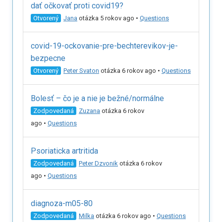
dať očkovať proti covid19?
Otvorený
Jana
otázka 5 rokov ago
•
Questions
covid-19-ockovanie-pre-bechterevikov-je-
bezpecne
Otvorený
Peter Svaton
otázka 6 rokov ago
•
Questions
Bolesť – čo je a nie je bežné/normálne
Zodpovedaná
Zuzana
otázka 6 rokov
ago
•
Questions
Psoriaticka artritida
Zodpovedaná
Peter Dzvonik
otázka 6 rokov
ago
•
Questions
diagnoza-m05-80
Zodpovedaná
Milka
otázka 6 rokov ago
•
Questions