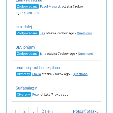
Lieky na reumu
Zodpovedaná
Pavol Masaryk
otázka 7 rokov
ago
•
Questions
ako-dalej
Zodpovedaná
Tea
otázka 7 rokov ago
•
Questions
JIA, průjmy
Zodpovedaná
jana
otázka 7 rokov ago
•
Questions
reumou-postihnute-pluca
Otvorený
Emília
otázka 7 rokov ago
•
Questions
Sulfasalazin
Otvorený
Peter
otázka 7 rokov ago
1
2
3
Ďalej »
Položiť otázku