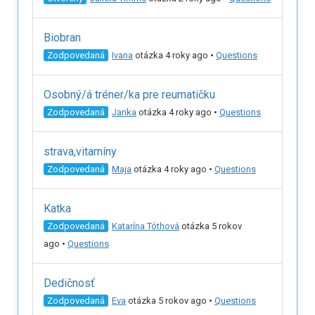
Biobran
Zodpovedaná
Ivana
otázka 4 roky ago
•
Questions
Osobný/á tréner/ka pre reumatičku
Zodpovedaná
Janka
otázka 4 roky ago
•
Questions
strava,vitamíny
Zodpovedaná
Maja
otázka 4 roky ago
•
Questions
Katka
Zodpovedaná
Katarína Tóthová
otázka 5 rokov
ago
•
Questions
Dedičnosť
Zodpovedaná
Eva
otázka 5 rokov ago
•
Questions