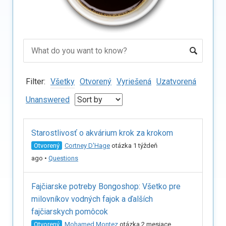
Filter:
Všetky
Otvorený
Vyriešená
Uzatvorená
Unanswered
Starostlivosť o akvárium krok za krokom
Otvorený
Cortney D'Hage
otázka 1 týždeň
ago
•
Questions
Fajčiarske potreby Bongoshop: Všetko pre
milovníkov vodných fajok a ďalších
fajčiarskych pomôcok
Otvorený
Mohamed Montez
otázka 2 mesiace