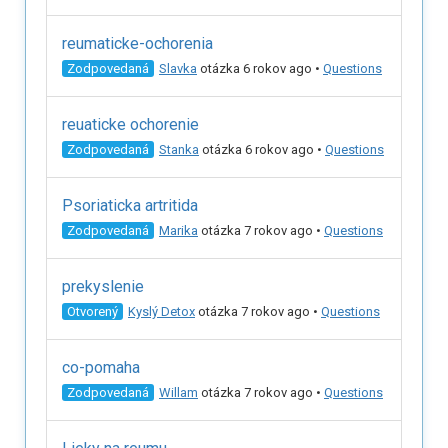
reumaticke-ochorenia
Zodpovedaná
Slavka
otázka 6 rokov ago
•
Questions
reuaticke ochorenie
Zodpovedaná
Stanka
otázka 6 rokov ago
•
Questions
Psoriaticka artritida
Zodpovedaná
Marika
otázka 7 rokov ago
•
Questions
prekyslenie
Otvorený
Kyslý Detox
otázka 7 rokov ago
•
Questions
co-pomaha
Zodpovedaná
Willam
otázka 7 rokov ago
•
Questions