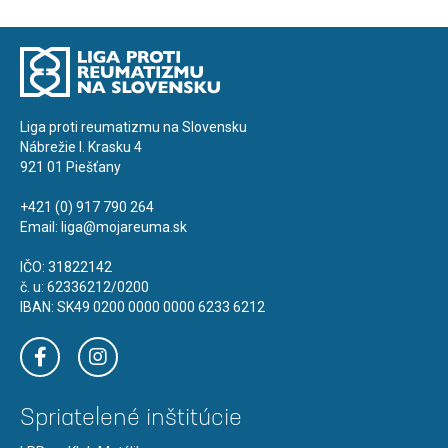
Liga proti reumatizmu na Slovensku
Nábrežie I. Krasku 4
921 01 Piešťany
+421 (0) 917 790 264
Email:
liga@mojareuma.sk
IČO: 31822142
č. u: 62336212/0200
IBAN: SK49 0200 0000 0000 6233 6212
Spriatelené inštitúcie