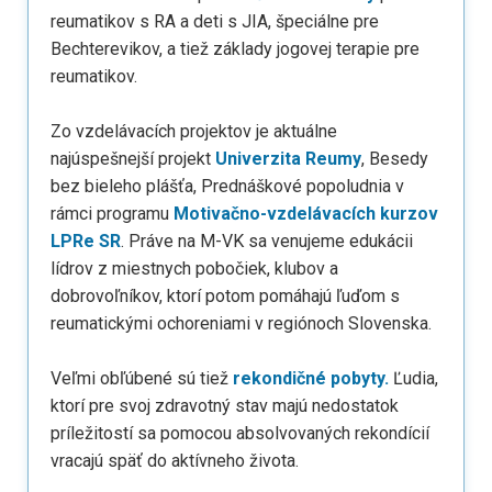
reumatikov s RA a deti s JIA, špeciálne pre
Bechterevikov, a tiež základy jogovej terapie pre
reumatikov.
Zo vzdelávacích projektov je aktuálne
najúspešnejší projekt
Univerzita Reumy
, Besedy
bez bieleho plášťa, Prednáškové popoludnia v
rámci programu
Motivačno-vzdelávacích kurzov
LPRe SR
. Práve na M-VK sa venujeme edukácii
lídrov z miestnych pobočiek, klubov a
dobrovoľníkov, ktorí potom pomáhajú ľuďom s
reumatickými ochoreniami v regiónoch Slovenska.
Veľmi obľúbené sú tiež
rekondičné pobyty.
Ľudia,
ktorí pre svoj zdravotný stav majú nedostatok
príležitostí sa pomocou absolvovaných rekondícií
vracajú späť do aktívneho života.