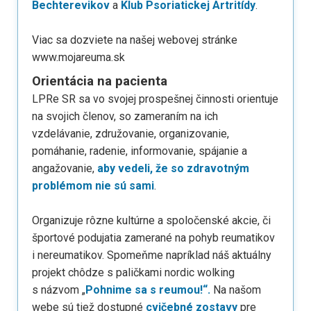
Bechterevikov
a
Klub Psoriatickej Artritídy
.
Viac sa dozviete na našej webovej stránke
www.mojareuma.sk
Orientácia na pacienta
LPRe SR sa vo svojej prospešnej činnosti orientuje
na svojich členov, so zameraním na ich
vzdelávanie, združovanie, organizovanie,
pomáhanie, radenie, informovanie, spájanie a
angažovanie,
aby vedeli, že so zdravotným
problémom nie sú sami
.
Organizuje rôzne kultúrne a spoločenské akcie, či
športové podujatia zamerané na pohyb reumatikov
i nereumatikov. Spomeňme napríklad náš aktuálny
projekt chôdze s paličkami nordic wolking
s názvom „
Pohnime sa s reumou!“.
Na našom
webe sú tiež dostupné
cvičebné zostavy
pre