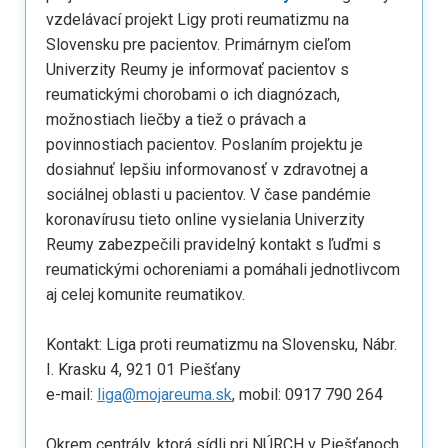
vzdelávací projekt Ligy proti reumatizmu na
Slovensku pre pacientov. Primárnym cieľom
Univerzity Reumy je informovať pacientov s
reumatickými chorobami o ich diagnózach,
možnostiach liečby a tiež o právach a
povinnostiach pacientov. Poslaním projektu je
dosiahnuť lepšiu informovanosť v zdravotnej a
sociálnej oblasti u pacientov. V čase pandémie
koronavírusu tieto online vysielania Univerzity
Reumy zabezpečili pravidelný kontakt s ľuďmi s
reumatickými ochoreniami a pomáhali jednotlivcom
aj celej komunite reumatikov.
Kontakt: Liga proti reumatizmu na Slovensku, Nábr.
I. Krasku 4, 921 01 Piešťany
e-mail:
liga@mojareuma.sk
, mobil: 0917 790 264
Okrem centrály, ktorá sídli pri NÚRCH v Piešťanoch,