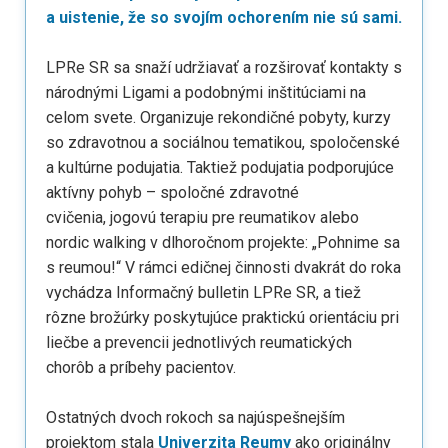
a uistenie, že so svojím ochorením nie sú sami.
LPRe SR sa snaží udržiavať a rozširovať kontakty s
národnými Ligami a podobnými inštitúciami na
celom svete. Organizuje rekondičné pobyty, kurzy
so zdravotnou a sociálnou tematikou, spoločenské
a kultúrne podujatia. Taktiež podujatia podporujúce
aktívny pohyb – spoločné zdravotné
cvičenia, jogovú terapiu pre reumatikov alebo
nordic walking v dlhoročnom projekte: „Pohnime sa
s reumou!“ V rámci edičnej činnosti dvakrát do roka
vychádza Informačný bulletin LPRe SR, a tiež
rôzne brožúrky poskytujúce praktickú orientáciu pri
liečbe a prevencii jednotlivých reumatických
chorôb a príbehy pacientov.
Ostatných dvoch rokoch sa najúspešnejším
projektom stala
Univerzita Reumy
ako originálny