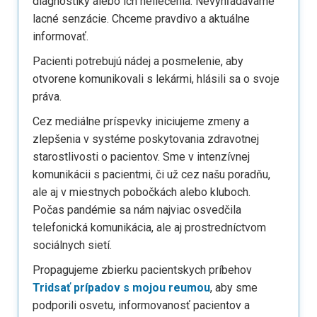
diagnostiky alebo ich neliečenia. Nevyhľadávame
lacné senzácie. Chceme pravdivo a aktuálne
informovať.
Pacienti potrebujú nádej a posmelenie, aby
otvorene komunikovali s lekármi, hlásili sa o svoje
práva.
Cez mediálne príspevky iniciujeme zmeny a
zlepšenia v systéme poskytovania zdravotnej
starostlivosti o pacientov. Sme v intenzívnej
komunikácii s pacientmi, či už cez našu poradňu,
ale aj v miestnych pobočkách alebo kluboch.
Počas pandémie sa nám najviac osvedčila
telefonická komunikácia, ale aj prostredníctvom
sociálnych sietí.
Propagujeme zbierku pacientskych príbehov
Tridsať prípadov s mojou reumou
, aby sme
podporili osvetu, informovanosť pacientov a