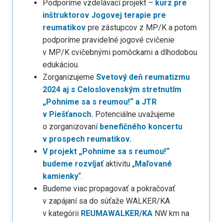
Podporíme vzdelávací projekt –
kurz pre
inštruktorov Jogovej terapie pre
reumatikov
pre zástupcov z MP/K a potom
podporíme pravidelné jogové cvičenie
v MP/K cvičebnými pomôckami a dlhodobou
edukáciou.
Zorganizujeme
Svetový deň reumatizmu
2024 aj s Celoslovenským stretnutím
„Pohnime sa s reumou!“ a JTR
v Piešťanoch.
Potenciálne uvažujeme
o zorganizovaní
benefičného koncertu
v prospech reumatikov.
V projekt „Pohnime sa s reumou!“
budeme rozvíjať
aktivitu „
Maľované
kamienky
“.
Budeme viac propagovať a pokračovať
v zapájaní sa do súťaže WALKER/KA
v kategórii
REUMAWALKER/KA
NW km na