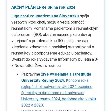
AKČNÝ PLÁN LPRe SR na rok 2024
Liga proti reumatizmu na Slovensku
spája
všetkých, ktorí chcú, môžu a vedia pomôcť
reumatikom. Pomáhame pacientom s reumatickými
ochoreniami (RO), oboznamujeme pacientov aj
verejnosť s problematikou RO, usilujeme sa o
zlepšenie zdravotnej a sociálnej starostlivosti o
reumatikov a podporujeme edukáciu pacientov.
Dvakrát do roka vydávame Informačný bulletin a 3-
x Newsletter Život s reumou.
Pripravíme
živé vysielania a stretnutia
Univerzity Reumy 2024.
Koncom roka
najlepších absolventov UR 2024 oceníme
špeciálnym diplomom o absolvovaní
Univerzity reumy 2024, podobne ako v roku
2022 a 2023.