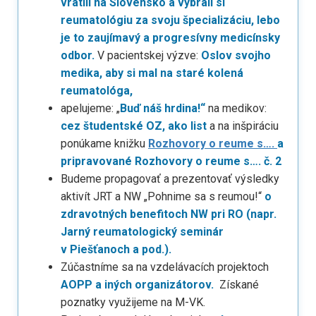
vrátili na Slovensko a vybrali si
reumatológiu za svoju špecializáciu, lebo
je to zaujímavý a progresívny medicínsky
odbor.
V pacientskej výzve:
Oslov svojho
medika, aby si mal na staré kolená
reumatológa,
apelujeme: „
Buď náš hrdina!“
na medikov:
cez študentské OZ, ako list
a na inšpiráciu
ponúkame knižku
Rozhovory o reume s….
a
pripravované Rozhovory o reume s…. č. 2
Budeme propagovať a prezentovať výsledky
aktivít JRT a NW „Pohnime sa s reumou!“
o
zdravotných benefitoch NW pri RO (napr.
Jarný reumatologický seminár
v Piešťanoch a pod.).
Zúčastníme sa na vzdelávacích projektoch
AOPP a iných organizátorov.
Získané
poznatky využijeme na M-VK.