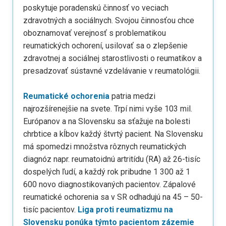
poskytuje poradenskú činnosť vo veciach
zdravotných a sociálnych. Svojou činnosťou chce
oboznamovať verejnosť s problematikou
reumatických ochorení, usilovať sa o zlepšenie
zdravotnej a sociálnej starostlivosti o reumatikov a
presadzovať sústavné vzdelávanie v reumatológii.
Reumatické ochorenia
patria medzi
najrozšírenejšie na svete. Trpí nimi vyše 103 mil.
Európanov a na Slovensku sa sťažuje na bolesti
chrbtice a kĺbov každý štvrtý pacient. Na Slovensku
má spomedzi množstva rôznych reumatických
diagnóz napr. reumatoidnú artritídu (RA) až 26-tisíc
dospelých ľudí, a každý rok pribudne 1 300 až 1
600 novo diagnostikovaných pacientov. Zápalové
reumatické ochorenia sa v SR odhadujú na 45 – 50-
tisíc pacientov.
Liga proti reumatizmu na
Slovensku ponúka týmto pacientom zázemie