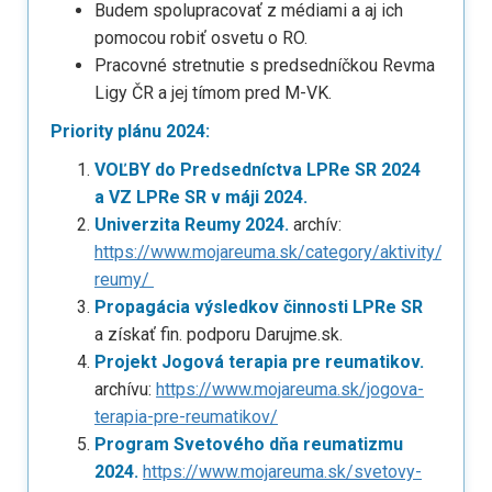
Budem spolupracovať z médiami a aj ich
pomocou robiť osvetu o RO.
Pracovné stretnutie s predsedníčkou Revma
Ligy ČR a jej tímom pred M-VK.
Priority plánu 2024:
VOĽBY do Predsedníctva LPRe SR 2024
a VZ LPRe SR v máji 2024.
Univerzita Reumy 2024.
archív:
https://www.mojareuma.sk/category/aktivity/univer
reumy/
Propagácia výsledkov činnosti LPRe SR
a získať fin. podporu Darujme.sk.
Projekt Jogová terapia pre reumatikov.
archívu:
https://www.mojareuma.sk/jogova-
terapia-pre-reumatikov/
Program Svetového dňa reumatizmu
2024.
https://www.mojareuma.sk/svetovy-