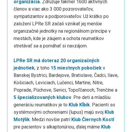
organizácia.
Združuje takmer 1600 aktívnych
členov a viac ako 3 000 pozorovateľov,
sympatizantov a podporovateľov. Už krátko po
založení LPRe SR začali vznikať jej menšie
organizačné jednotky na regionálnom princípe v
mestách, kde je záujem a ochota reumatikov
stretávať sa a pomáhať si navzájom.
LPRe SR má doteraz 20 organizačných
jednotiek
, z toho
15 miestnych pobočiek
v
Banskej Bystrici, Bardejove, Bratislave, Čadci, Ilave,
Košiciach, Leviciach, Lučenci, Martine, Nitre,
Poprade, Púchove, Senici, Topoľčanoch, Trenčíne a
5 špecializovaných klubov
. Pre deti a mladšiu
generáciu reumatikov je to
Klub Kĺbik
. Pacienti so
systémovými ochoreniami (lupus) majú svoj
Klub
Motýlik
. Medzi novšie patrí
Klub Čiernych Kostí
pre pacientov s alkaptonúriou, ďalej máme
Klub