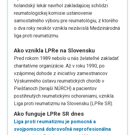
holandský lekár navrhol zakladajúcej schôdzi
reumatologickej komisie ustanovenie
samostatného výboru pre reumatológiu, z ktorého
o dva roky neskôr vznikla nezávislá Medzinárodná
liga proti reumatizmu.
Ako vznikla LPRe na Slovensku
Pred rokom 1989 nebolo u nás želateľné zakladať
charitatívne organizácie. Až v roku 1990, po
vzájomnej dohode z iniciatívy zamestnancov
Výskumného ústavu reumatických chorôb v
Piešťanoch (terajší NÚRCH) a pacientov
postihnutých reumatickými ochoreniami, vznikla
Liga proti reumatizmu na Slovensku (LPRe SR).
Ako funguje LPRe SR dnes
Liga proti reumatizmu je pomocná a
svojpomocná dobrovoľná neprofesionálna