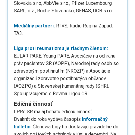
Slovakia s.r.o, AbbVie s.r.o., Pfizer Luxembourg
SARL, o.z., Roche Slovensko, GENAS, UCB s.r.o.
Mediálny partneri:
RTVS, Rádio Regina Západ,
TA3.
Liga proti reumatizmu je riadnym členom:
EULAR PARE, Young PARE, Asociácie na ochranu
práv pacientov SR (AOPP), Národnej rady osôb so
zdravotným postihnutím (NROZP) a Asociácie
organizácií zdravotne postihnutých občanov
(AOZPO) a Slovenskej humanitnej rady (SHR).
Spolupracujeme s Revma Ligou ČR.
Edičná činnosť
LPRe SR má aj bohatú edičnú činnosť.
Dvakrát do roka vydáva časopis
Informačný
bulletin
. Členovia Ligy ho dostávajú pravidelne do
svojich poštových schránok v júni a decembri. Na