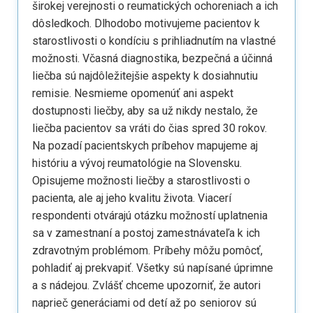
širokej verejnosti o reumatických ochoreniach a ich
dôsledkoch. Dlhodobo motivujeme pacientov k
starostlivosti o kondíciu s prihliadnutím na vlastné
možnosti. Včasná diagnostika, bezpečná a účinná
liečba sú najdôležitejšie aspekty k dosiahnutiu
remisie. Nesmieme opomenúť ani aspekt
dostupnosti liečby, aby sa už nikdy nestalo, že
liečba pacientov sa vráti do čias spred 30 rokov.
Na pozadí pacientskych príbehov mapujeme aj
históriu a vývoj reumatológie na Slovensku.
Opisujeme možnosti liečby a starostlivosti o
pacienta, ale aj jeho kvalitu života. Viacerí
respondenti otvárajú otázku možností uplatnenia
sa v zamestnaní a postoj zamestnávateľa k ich
zdravotným problémom. Príbehy môžu pomôcť,
pohladiť aj prekvapiť. Všetky sú napísané úprimne
a s nádejou. Zvlášť chceme upozorniť, že autori
naprieč generáciami od detí až po seniorov sú