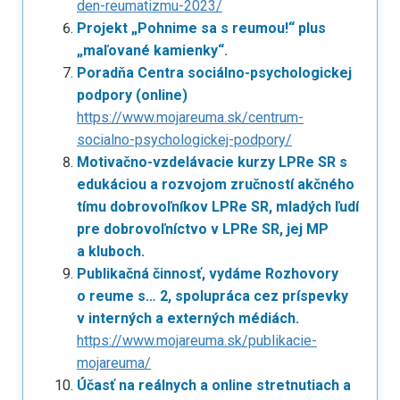
den-reumatizmu-2023/
Projekt „Pohnime sa s reumou!“ plus
„maľované kamienky“.
Poradňa Centra sociálno-psychologickej
podpory (online)
https://www.mojareuma.sk/centrum-
socialno-psychologickej-podpory/
Motivačno-vzdelávacie kurzy LPRe SR s
edukáciou a rozvojom zručností akčného
tímu dobrovoľníkov LPRe SR, mladých ľudí
pre dobrovoľníctvo v LPRe SR, jej MP
a kluboch.
Publikačná činnosť, vydáme Rozhovory
o reume s… 2, spolupráca cez príspevky
v interných a externých médiách.
https://www.mojareuma.sk/publikacie-
mojareuma/
Účasť na reálnych a online stretnutiach a