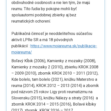
obdivuhodné osobnosti a nie len tým, že majú
reumu. Títo ľudia by pokojne mohli byť
spoluautormi podobnej zbierky aj bez
reumatických ochorení.
Publikačná činnosť je neoddeliteľnou súčasťou
aktivít LPRe SR a má 18 pôvodných
publikácií :
https://www.mojareuma.sk/publikacie-
mojareuma/
Boľavý Kĺbik (2006), Kamienky z mozaiky (2008),
Kamienky z mozaiky 2 (2010), zbierku KROK 2008
– 2009 (2010), zborník KROK 2010 – 2011 (2012),
Kde bolelo, tam bolelo (2021), knižku Materstvo a
reuma (2014), KROK 2012 – 2013 (2014) a zborník
pod názvom 25 rokov Ligy proti reumatizmu na
Slovensku (2015), knižku Nálezy a straty (2016) a
zborník KROK 2014 – 2015 (2016), Boľavé kĺbiky
(2017), zborník KROK 2016 – 2017