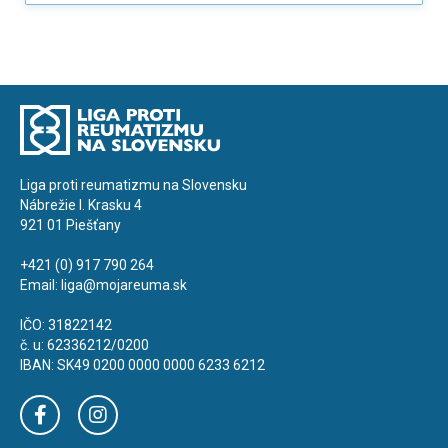
Liga proti reumatizmu na Slovensku
Nábrežie I. Krasku 4
921 01 Piešťany
+421 (0) 917 790 264
Email:
liga@mojareuma.sk
IČO: 31822142
č. u: 62336212/0200
IBAN: SK49 0200 0000 0000 6233 6212