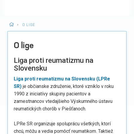
>
O LIGE
O lige
Liga proti reumatizmu na
Slovensku
Liga proti reumatizmu na Slovensku (LPRe
SR)
je občianske združenie, ktoré vzniklo v roku
1990 z iniciatívy skupiny pacientov a
zamestnancov vtedajšieho Výskumného ústavu
reumatických chorôb v Piešťanoch.
LPRe SR organizuje spoluprácu všetkých, ktorí
chcú, môžu a vedia pomôcť reumatikom. Taktiež