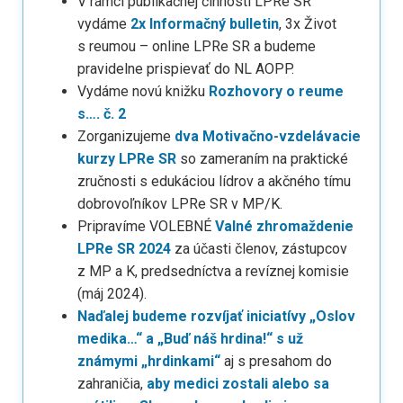
V rámci publikačnej činnosti LPRe SR
vydáme
2x Informačný bulletin
, 3x Život
s reumou – online LPRe SR a budeme
pravidelne prispievať do NL AOPP.
Vydáme novú knižku
Rozhovory o reume
s…. č. 2
Zorganizujeme
dva Motivačno-vzdelávacie
kurzy LPRe SR
so zameraním na praktické
zručnosti s edukáciou lídrov a akčného tímu
dobrovoľníkov LPRe SR v MP/K.
Pripravíme VOLEBNÉ
Valné zhromaždenie
LPRe SR 2024
za účasti členov, zástupcov
z MP a K, predsedníctva a revíznej komisie
(máj 2024).
Naďalej budeme rozvíjať iniciatívy „Oslov
medika…“ a „Buď náš hrdina!“ s už
známymi „hrdinkami“
aj s presahom do
zahraničia,
aby medici zostali alebo sa