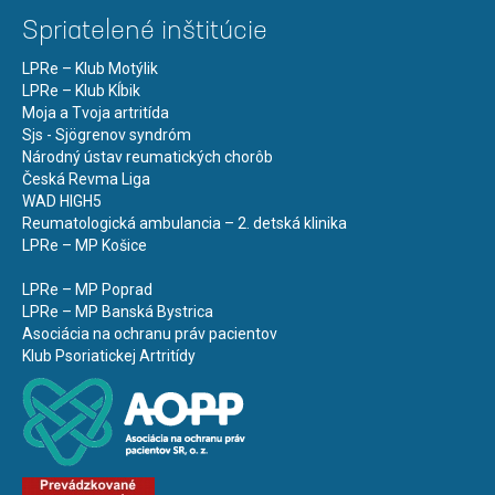
Spriatelené inštitúcie
LPRe – Klub Motýlik
LPRe – Klub Kĺbik
Moja a Tvoja artritída
Sjs - Sjögrenov syndróm
Národný ústav reumatických chorôb
Česká Revma Liga
WAD HIGH5
Reumatologická ambulancia – 2. detská klinika
LPRe – MP Košice
LPRe – MP Poprad
LPRe – MP Banská Bystrica
Asociácia na ochranu práv pacientov
Klub Psoriatickej Artritídy