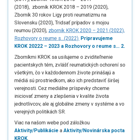
(2018), zborník KROK 2018 – 2019 (2020),
Zborník 30 rokov Ligy proti reumatizmu na
Slovensku (2020), Tridsať prípadov s mojou
reumou (2020),
zborník KROK 2020 – 2021 (2022),
Rozhovory o reume s…(2022).
Pripravujeme
KROK 20222 – 2023 a Rozhovory o reume s… 2.
Zborníkmi KROK sa usilujeme o zviditeľnenie
pacientskych tém, zvlášť reumatických ochorení so
všetkým, čo v každodennom živote prinášajú a
médiá sú prostriedkom, ako ich predstaviť širšej
verejnosti. Cez mediálne príspevky chceme
iniciovať zmeny a zlepšenia v kvalite života
jednotlivcov, ale aj globálne zmeny v systéme a vo
verejných politikách SR.
Viac na našom webe pod záložkou
Aktivity/Publikácie
a
Aktivity/Novinárska pocta
KROK
.