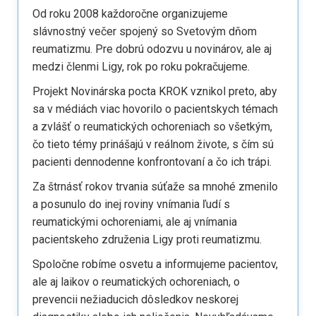
Od roku 2008 každoročne organizujeme
slávnostný večer spojený so Svetovým dňom
reumatizmu. Pre dobrú odozvu u novinárov, ale aj
medzi členmi Ligy, rok po roku pokračujeme.
Projekt Novinárska pocta KROK vznikol preto, aby
sa v médiách viac hovorilo o pacientskych témach
a zvlášť o reumatických ochoreniach so všetkým,
čo tieto témy prinášajú v reálnom živote, s čím sú
pacienti dennodenne konfrontovaní a čo ich trápi.
Za štrnásť rokov trvania súťaže sa mnohé zmenilo
a posunulo do inej roviny vnímania ľudí s
reumatickými ochoreniami, ale aj vnímania
pacientskeho združenia Ligy proti reumatizmu.
Spoločne robíme osvetu a informujeme pacientov,
ale aj laikov o reumatických ochoreniach, o
prevencii nežiaducich dôsledkov neskorej