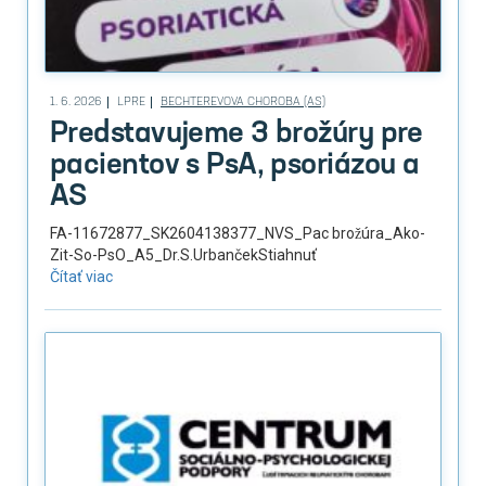
1. 6. 2026
LPRE
BECHTEREVOVA CHOROBA (AS)
Predstavujeme 3 brožúry pre
pacientov s PsA, psoriázou a
AS
FA-11672877_SK2604138377_NVS_Pac brožúra_Ako-
Zit-So-PsO_A5_Dr.S.UrbančekStiahnuť
Čítať viac