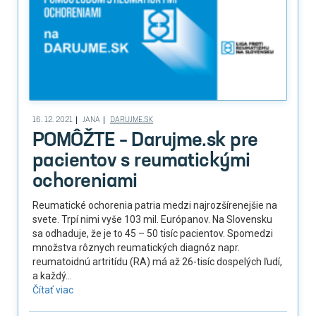
16. 12. 2021
JANA
DARUJME.SK
POMÔŽTE – Darujme.sk pre
pacientov s reumatickými
ochoreniami
Reumatické ochorenia patria medzi najrozšírenejšie na
svete. Trpí nimi vyše 103 mil. Európanov. Na Slovensku
sa odhaduje, že je to 45 – 50 tisíc pacientov. Spomedzi
množstva rôznych reumatických diagnóz napr.
reumatoidnú artritídu (RA) má až 26-tisíc dospelých ľudí,
a každý...
Čítať viac