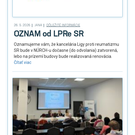
26. 5. 2026
JANA
DÔLEŽITÉ INFORMÁCIE
OZNAM od LPRe SR
Oznamujeme vám, že kancelária Ligy proti reumatizmu
SR bude v NÚRCH-u dočasne (do odvolania) zatvorená,
lebo na prízemí budovy bude realizovaná renovácia.
Čítať viac