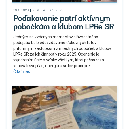
23. 5. 2026
KLAUDIA
AKTIVITY
Poďakovanie patrí aktívnym
pobočkám a klubom LPRe SR
Jedným zo vzácnych momentov slávnostného
podujatia bolo odovzdávanie ďakovných listov
prítomným zástupcom z miestnych pobočiek a klubov
LPRe SR za ich činnosť v roku 2025. Ocenenie je
vyjadrením úcty a vďaky všetkým, ktorí počas roka
venovali svoj čas, energiu a srdce práci pre...
Čítať viac