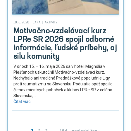
19. 5. 2026
JANA
AKTIVITY
Motivačno-vzdelávací kurz
LPRe SR 2026 spojil odborné
informácie, ľudské príbehy, aj
silu komunity
V dňoch 15. – 16. mája 2026 sa v hoteli Magnólia v
Piešťanoch uskutočnil Motivačno-vzdelávací kurz.
Nechýbalo ani tradičné Prednáškové popoludnie Ligy
proti reumatizmu na Slovensku. Podujatie opäť spojilo
členov miestnych pobočiek a klubov LPRe SR z celého
Slovenska,...
Čítať viac
1
…