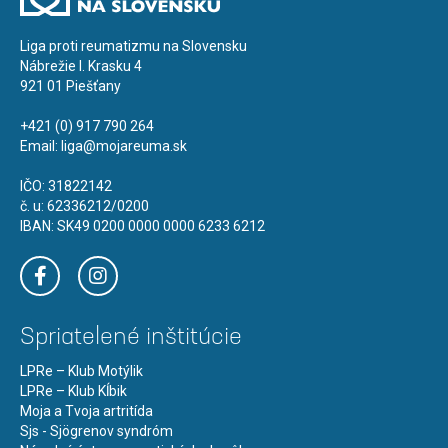
Liga proti reumatizmu na Slovensku
Nábrežie I. Krasku 4
921 01 Piešťany
+421 (0) 917 790 264
Email:
liga@mojareuma.sk
IČO: 31822142
č. u: 62336212/0200
IBAN: SK49 0200 0000 0000 6233 6212
Spriatelené inštitúcie
LPRe – Klub Motýlik
LPRe – Klub Kĺbik
Moja a Tvoja artritída
Sjs - Sjögrenov syndróm