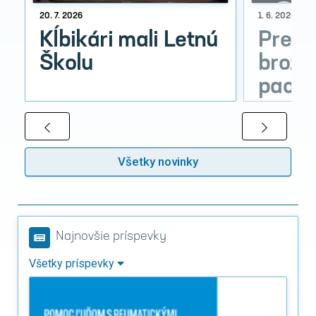
20. 7. 2026
1. 6. 2026
Kĺbikári mali Letnú
Preds
Školu
brožú
pacien
Všetky novinky
Najnovšie príspevky
Všetky príspevky