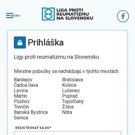
Prihláška
Ligy proti reumatizmu na Slovensku
Miestne pobočky sa nachádzajú v týchto mestách:
Bardejov
Bratislava
Čadca Ilava
Košice
Levice
Lučenec
Martin
Poprad
Púchov
Topoľčany
Trenčín
Žilina
Banská Bystrica
Nitra
Senica
REGISTROVAŤ SA DO
*