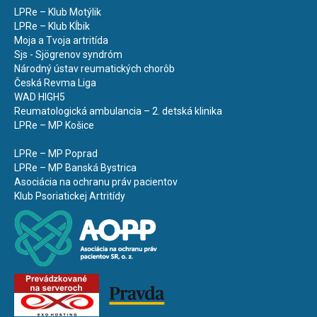
LPRe – Klub Motýlik
LPRe – Klub Kĺbik
Moja a Tvoja artritída
Sjs - Sjögrenov syndróm
Národný ústav reumatických chorôb
Česká Revma Liga
WAD HIGH5
Reumatologická ambulancia – 2. detská klinika
LPRe – MP Košice
LPRe – MP Poprad
LPRe – MP Banská Bystrica
Asociácia na ochranu práv pacientov
Klub Psoriatickej Artritídy