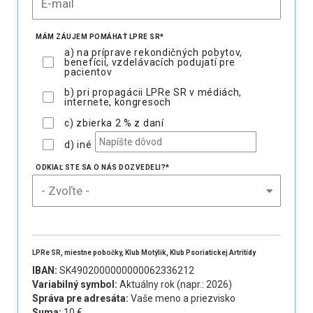
MÁM ZÁUJEM POMÁHAŤ LPRE SR
*
a) na príprave rekondičných pobytov,
benefícií, vzdelávacích podujatí pre
pacientov
b) pri propagácii LPRe SR v médiách,
internete, kongresoch
c) zbierka 2 % z daní
d) iné
ODKIAĽ STE SA O NÁS DOZVEDELI?
*
LPRe SR, miestne pobočky, Klub Motýlik, Klub Psoriatickej Artritídy
IBAN:
SK4902000000000062336212
Variabilný symbol:
Aktuálny rok (napr.:
2026
)
Správa pre adresáta:
Vaše meno a priezvisko
Suma:
10 €