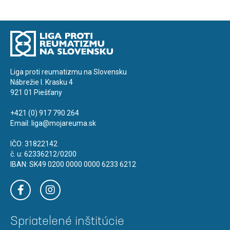
Liga proti reumatizmu na Slovensku
Nábrežie I. Krasku 4
921 01 Piešťany
+421 (0) 917 790 264
Email:
liga@mojareuma.sk
IČO: 31822142
č. u: 62336212/0200
IBAN: SK49 0200 0000 0000 6233 6212
Spriatelené inštitúcie