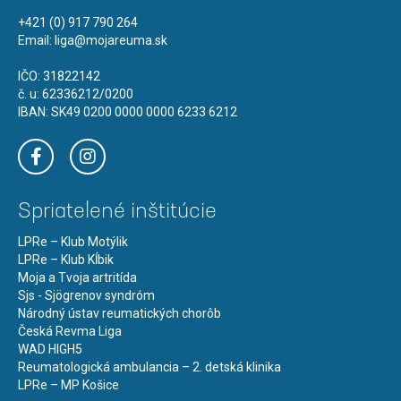
+421 (0) 917 790 264
Email:
liga@mojareuma.sk
IČO: 31822142
č. u: 62336212/0200
IBAN: SK49 0200 0000 0000 6233 6212
Spriatelené inštitúcie
LPRe – Klub Motýlik
LPRe – Klub Kĺbik
Moja a Tvoja artritída
Sjs - Sjögrenov syndróm
Národný ústav reumatických chorôb
Česká Revma Liga
WAD HIGH5
Reumatologická ambulancia – 2. detská klinika
LPRe – MP Košice