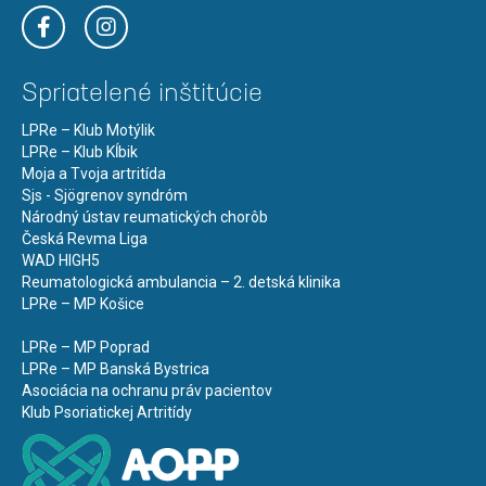
Spriatelené inštitúcie
LPRe – Klub Motýlik
LPRe – Klub Kĺbik
Moja a Tvoja artritída
Sjs - Sjögrenov syndróm
Národný ústav reumatických chorôb
Česká Revma Liga
WAD HIGH5
Reumatologická ambulancia – 2. detská klinika
LPRe – MP Košice
LPRe – MP Poprad
LPRe – MP Banská Bystrica
Asociácia na ochranu práv pacientov
Klub Psoriatickej Artritídy