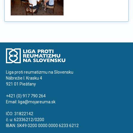
Liga proti reumatizmu na Slovensku
Nábrežie I. Krasku 4
921 01 Piešťany
+421 (0) 917 790 264
Email:
liga@mojareuma.sk
IČO: 31822142
č. u: 62336212/0200
IBAN: SK49 0200 0000 0000 6233 6212