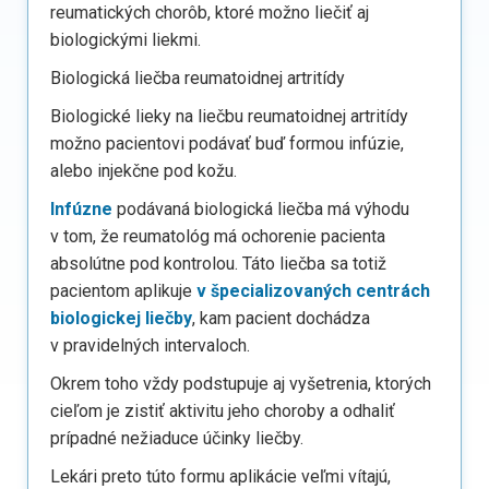
reumatických chorôb, ktoré možno liečiť aj
biologickými liekmi.
Biologická liečba reumatoidnej artritídy
Biologické lieky na liečbu reumatoidnej artritídy
možno pacientovi podávať buď formou infúzie,
alebo injekčne pod kožu.
Infúzne
podávaná biologická liečba má výhodu
v tom, že reumatológ má ochorenie pacienta
absolútne pod kontrolou. Táto liečba sa totiž
pacientom aplikuje
v špecializovaných centrách
biologickej liečby
, kam pacient dochádza
v pravidelných intervaloch.
Okrem toho vždy podstupuje aj vyšetrenia, ktorých
cieľom je zistiť aktivitu jeho choroby a odhaliť
prípadné nežiaduce účinky liečby.
Lekári preto túto formu aplikácie veľmi vítajú,