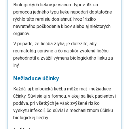
Biologických liekov je viacero typov. Ak sa
pomocou jedného typu lieku nepodarí dostatočne
rýchlo túto remisiu dosiahnuť, hrozí riziko
nevratného poškodenia kĺbov alebo aj niektorých
orgánov.
V prípade, že liečba zlyhá, je dôležité, aby
reumatológ správne a čo najskôr zvolenú liečbu
prehodnotil a zvážil výmenu biologického lieku za
iný.
Nežiaduce účinky
Každá, aj biologická liečba môže mať i nežiaduce
účinky. Súvisia aj s formou, v akej sa liek pacientovi
podáva, pri všetkých je však zvýšené riziko
výskytu infekcií, čo súvisí s mechanizmom účinku
biologickej liečby.