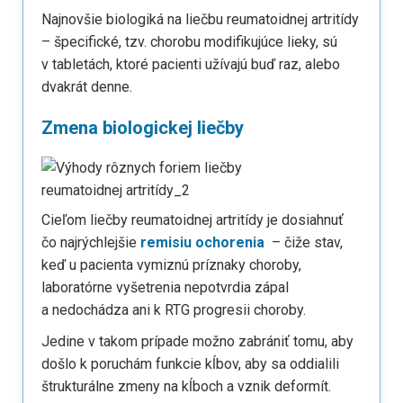
Najnovšie biologiká na liečbu reumatoidnej artritídy
– špecifické, tzv. chorobu modifikujúce lieky, sú
v tabletách, ktoré pacienti užívajú buď raz, alebo
dvakrát denne.
Zmena biologickej liečby
Cieľom liečby reumatoidnej artritídy je dosiahnuť
čo najrýchlejšie
remisiu ochorenia
– čiže stav,
keď u pacienta vymiznú príznaky choroby,
laboratórne vyšetrenia nepotvrdia zápal
a nedochádza ani k RTG progresii choroby.
Jedine v takom prípade možno zabrániť tomu, aby
došlo k poruchám funkcie kĺbov, aby sa oddialili
štrukturálne zmeny na kĺboch a vznik deformít.