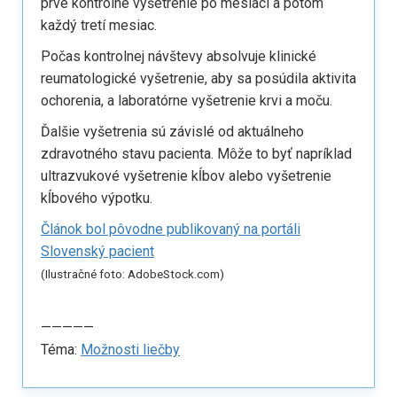
prvé kontrolné vyšetrenie po mesiaci a potom
každý tretí mesiac.
Počas kontrolnej návštevy absolvuje klinické
reumatologické vyšetrenie, aby sa posúdila aktivita
ochorenia, a laboratórne vyšetrenie krvi a moču.
Ďalšie vyšetrenia sú závislé od aktuálneho
zdravotného stavu pacienta. Môže to byť napríklad
ultrazvukové vyšetrenie kĺbov alebo vyšetrenie
kĺbového výpotku.
Článok bol pôvodne publikovaný na portáli
Slovenský pacient
(Ilustračné foto: AdobeStock.com)
—————
Téma:
Možnosti liečby