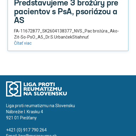
Predstavujeme 3 brožúry pre
pacientov s PsA, psoriázou a
AS
FA-11672877_SK2604138377_NVS_Pac brožúra_Ako-
Zit-So-PsO_A5_Dr.S.UrbančekStiahnuť
Čítať viac
Liga proti reumatizmu na Slovensku
Nábrežie I. Krasku 4
921 01 Piešťany
+421 (0) 917 790 264