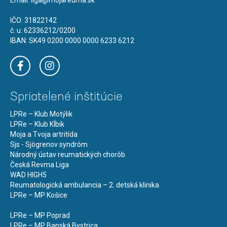
Email:
liga@mojareuma.sk
IČO: 31822142
č. u: 62336212/0200
IBAN: SK49 0200 0000 0000 6233 6212
Spriatelené inštitúcie
LPRe – Klub Motýlik
LPRe – Klub Kĺbik
Moja a Tvoja artritída
Sjs - Sjögrenov syndróm
Národný ústav reumatických chorôb
Česká Revma Liga
WAD HIGH5
Reumatologická ambulancia – 2. detská klinika
LPRe – MP Košice
LPRe – MP Poprad
LPRe – MP Banská Bystrica