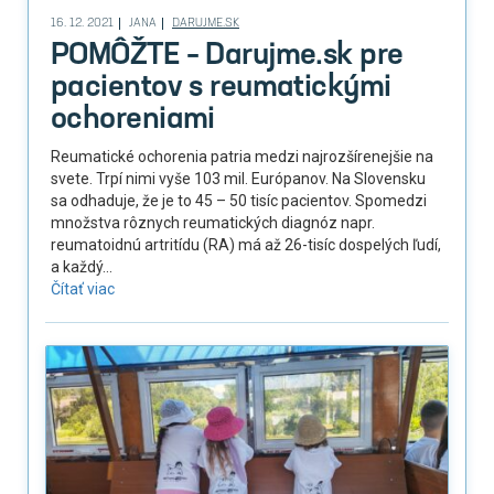
16. 12. 2021
JANA
DARUJME.SK
POMÔŽTE – Darujme.sk pre
pacientov s reumatickými
ochoreniami
Reumatické ochorenia patria medzi najrozšírenejšie na
svete. Trpí nimi vyše 103 mil. Európanov. Na Slovensku
sa odhaduje, že je to 45 – 50 tisíc pacientov. Spomedzi
množstva rôznych reumatických diagnóz napr.
reumatoidnú artritídu (RA) má až 26-tisíc dospelých ľudí,
a každý...
Čítať viac