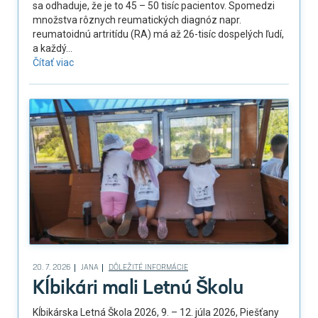
sa odhaduje, že je to 45 – 50 tisíc pacientov. Spomedzi
množstva rôznych reumatických diagnóz napr.
reumatoidnú artritídu (RA) má až 26-tisíc dospelých ľudí,
a každý...
Čítať viac
20. 7. 2026
JANA
DÔLEŽITÉ INFORMÁCIE
Kĺbikári mali Letnú Školu
Kĺbikárska Letná Škola 2026, 9. – 12. júla 2026, Piešťany