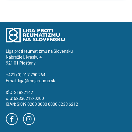
Liga proti reumatizmu na Slovensku
Nábrežie I. Krasku 4
921 01 Piešťany
+421 (0) 917 790 264
Email:
liga@mojareuma.sk
IČO: 31822142
č. u: 62336212/0200
IBAN: SK49 0200 0000 0000 6233 6212