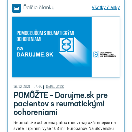
Všetky články
Ďalšie články
16. 12. 2021
JANA
DARUJME.SK
POMÔŽTE – Darujme.sk pre
pacientov s reumatickými
ochoreniami
Reumatické ochorenia patria medzi najrozšírenejšie na
svete. Trpí nimi vyše 103 mil. Európanov. Na Slovensku