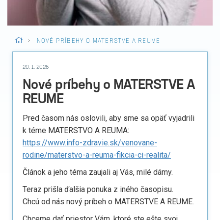
>
NOVÉ PRÍBEHY O MATERSTVE A REUME
20. 1. 2025
Nové príbehy o MATERSTVE A
REUME
Pred časom nás oslovili, aby sme sa opäť vyjadrili
k téme MATERSTVO A REUMA:
https://www.info-zdravie.sk/venovane-
rodine/materstvo-a-reuma-fikcia-ci-realita/
Článok a jeho téma zaujali aj Vás, milé dámy.
Teraz prišla ďalšia ponuka z iného časopisu.
Chcú od nás nový príbeh o MATERSTVE A REUME.
Chceme dať priestor Vám, ktoré ste ešte svoj