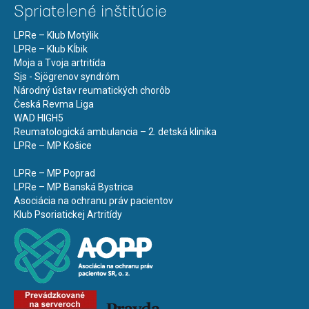
Spriatelené inštitúcie
LPRe – Klub Motýlik
LPRe – Klub Kĺbik
Moja a Tvoja artritída
Sjs - Sjögrenov syndróm
Národný ústav reumatických chorôb
Česká Revma Liga
WAD HIGH5
Reumatologická ambulancia – 2. detská klinika
LPRe – MP Košice
LPRe – MP Poprad
LPRe – MP Banská Bystrica
Asociácia na ochranu práv pacientov
Klub Psoriatickej Artritídy