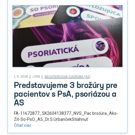
1. 6. 2026
LPRE
BECHTEREVOVA CHOROBA (AS)
Predstavujeme 3 brožúry pre
pacientov s PsA, psoriázou a
AS
FA-11672877_SK2604138377_NVS_Pac brožúra_Ako-
Zit-So-PsO_A5_Dr.S.UrbančekStiahnuť
Čítať viac