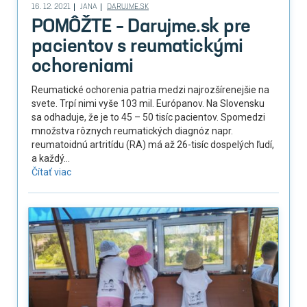
16. 12. 2021
JANA
DARUJME.SK
POMÔŽTE – Darujme.sk pre
pacientov s reumatickými
ochoreniami
Reumatické ochorenia patria medzi najrozšírenejšie na
svete. Trpí nimi vyše 103 mil. Európanov. Na Slovensku
sa odhaduje, že je to 45 – 50 tisíc pacientov. Spomedzi
množstva rôznych reumatických diagnóz napr.
reumatoidnú artritídu (RA) má až 26-tisíc dospelých ľudí,
a každý...
Čítať viac