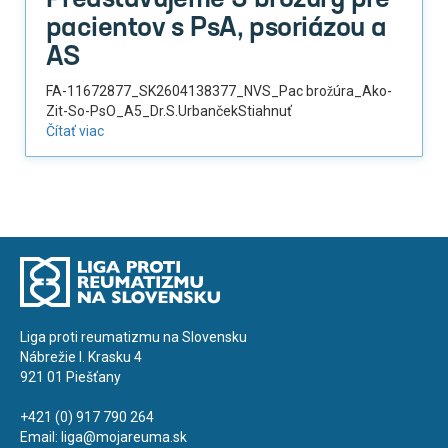
Predstavujeme 3 brožúry pre
pacientov s PsA, psoriázou a
AS
FA-11672877_SK2604138377_NVS_Pac brožúra_Ako-
Zit-So-PsO_A5_Dr.S.UrbančekStiahnuť
Čítať viac
Liga proti reumatizmu na Slovensku
Nábrežie I. Krasku 4
921 01 Piešťany
+421 (0) 917 790 264
Email:
liga@mojareuma.sk