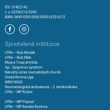
IČO: 31822142
č. u: 62336212/0200
IBAN: SK49 0200 0000 0000 6233 6212
Spriatelené inštitúcie
LPRe – Klub Motýlik
LPRe – Klub Kĺbik
Moja a Tvoja artritída
Sjs - Sjögrenov syndróm
Národný ústav reumatických chorôb
Česká Revma Liga
WAD HIGH5
Reumatologická ambulancia – 2. detská klinika
LPRe – MP Košice
LPRe – MP Poprad
LPRe – MP Banská Bystrica