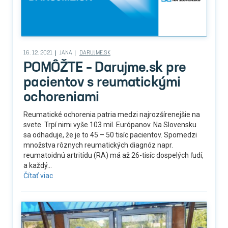
16. 12. 2021
JANA
DARUJME.SK
POMÔŽTE – Darujme.sk pre
pacientov s reumatickými
ochoreniami
Reumatické ochorenia patria medzi najrozšírenejšie na
svete. Trpí nimi vyše 103 mil. Európanov. Na Slovensku
sa odhaduje, že je to 45 – 50 tisíc pacientov. Spomedzi
množstva rôznych reumatických diagnóz napr.
reumatoidnú artritídu (RA) má až 26-tisíc dospelých ľudí,
a každý...
Čítať viac