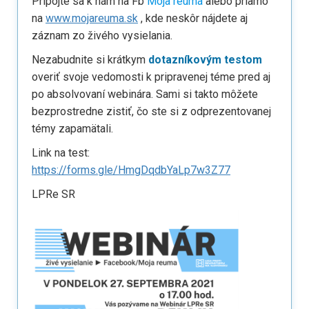
Pripojte sa k nám na Fb
Moja reuma
alebo priamo
na
www.mojareuma.sk
, kde neskôr nájdete aj
záznam zo živého vysielania.
Nezabudnite si krátkym
dotazníkovým testom
overiť svoje vedomosti k pripravenej téme pred aj
po absolvovaní webinára. Sami si takto môžete
bezprostredne zistiť, čo ste si z odprezentovanej
témy zapamätali.
Link na test:
https://forms.gle/HmgDqdbYaLp7w3Z77
LPRe SR