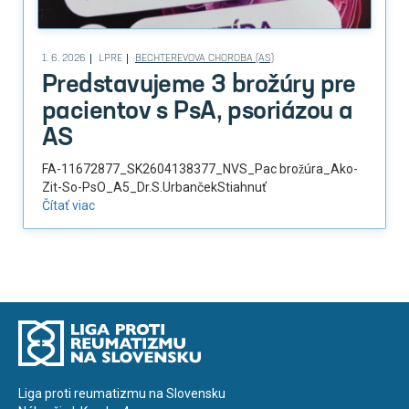
1. 6. 2026
LPRE
BECHTEREVOVA CHOROBA (AS)
Predstavujeme 3 brožúry pre
pacientov s PsA, psoriázou a
AS
FA-11672877_SK2604138377_NVS_Pac brožúra_Ako-
Zit-So-PsO_A5_Dr.S.UrbančekStiahnuť
Čítať viac
Liga proti reumatizmu na Slovensku