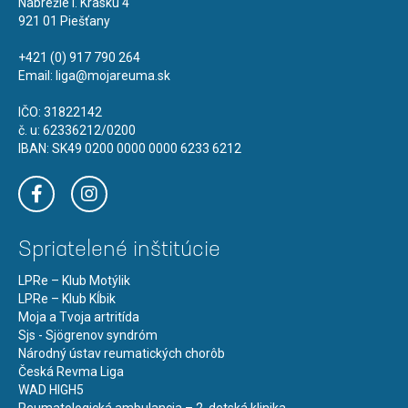
Nábrežie I. Krasku 4
921 01 Piešťany
+421 (0) 917 790 264
Email:
liga@mojareuma.sk
IČO: 31822142
č. u: 62336212/0200
IBAN: SK49 0200 0000 0000 6233 6212
Spriatelené inštitúcie
LPRe – Klub Motýlik
LPRe – Klub Kĺbik
Moja a Tvoja artritída
Sjs - Sjögrenov syndróm
Národný ústav reumatických chorôb
Česká Revma Liga
WAD HIGH5