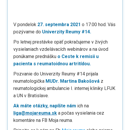
V pondelok
27. septembra 2021
o 17.00 hod. Vás
pozývame do
Univerzity Reumy #14.
Po letnej prestávke opäť pokračujeme v živých
vysielaniach vzdelávacích webinárov a na úvod
ponúkame prednášku
o Ceste k remisii u
pacienta s reumatoidnou artritídou.
Pozvanie do Univerzity Reumy #14 prijala
reumatologička
MUDr. Martina Bakošová
z
reumatologickej ambulancie I. internej kliniky LFUK
a UN v Bratislave.
Ak máte otázky, napíšte nám
ich na
liga@mojareuma.sk
a počas vysielania cez
komentáre na FB Moja reuma.