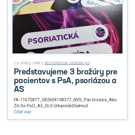
1. 6. 2026
LPRE
BECHTEREVOVA CHOROBA (AS)
Predstavujeme 3 brožúry pre
pacientov s PsA, psoriázou a
AS
FA-11672877_SK2604138377_NVS_Pac brožúra_Ako-
Zit-So-PsO_A5_Dr.S.UrbančekStiahnuť
Čítať viac