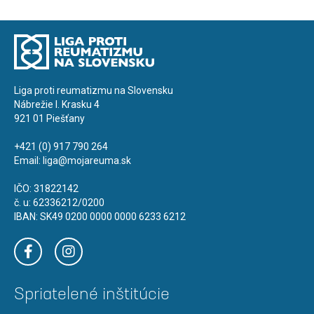
Liga proti reumatizmu na Slovensku
Nábrežie I. Krasku 4
921 01 Piešťany
+421 (0) 917 790 264
Email:
liga@mojareuma.sk
IČO: 31822142
č. u: 62336212/0200
IBAN: SK49 0200 0000 0000 6233 6212
Spriatelené inštitúcie