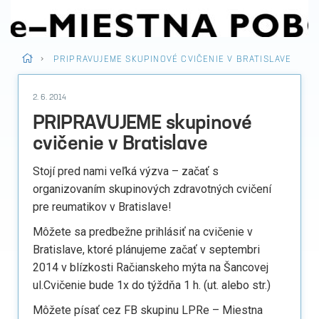
>
PRIPRAVUJEME SKUPINOVÉ CVIČENIE V BRATISLAVE
2. 6. 2014
PRIPRAVUJEME skupinové
cvičenie v Bratislave
Stojí pred nami veľká výzva – začať s
organizovaním skupinových zdravotných cvičení
pre reumatikov v Bratislave!
Môžete sa predbežne prihlásiť na cvičenie v
Bratislave, ktoré plánujeme začať v septembri
2014 v blízkosti Račianskeho mýta na Šancovej
ul.Cvičenie bude 1x do týždňa 1 h. (ut. alebo str.)
Môžete písať cez FB skupinu LPRe – Miestna