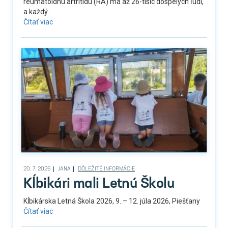
reumatoidnú artritídu (RA) má až 26-tisíc dospelých ľudí,
a každý...
Čítať viac
20. 7. 2026
JANA
DÔLEŽITÉ INFORMÁCIE
Kĺbikári mali Letnú Školu
Kĺbikárska Letná Škola 2026, 9. – 12. júla 2026, Piešťany
Čítať viac