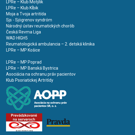
LPRe – Klub Motýlik
LPRe – Klub Kĺbik
Moja a Tvoja artritída
Sjs - Sjögrenov syndróm
Národný ústav reumatických chorôb
Česká Revma Liga
WAD HIGH5
Reumatologická ambulancia – 2. detská klinika
LPRe – MP Košice
LPRe – MP Poprad
LPRe – MP Banská Bystrica
Asociácia na ochranu práv pacientov
Klub Psoriatickej Artritídy