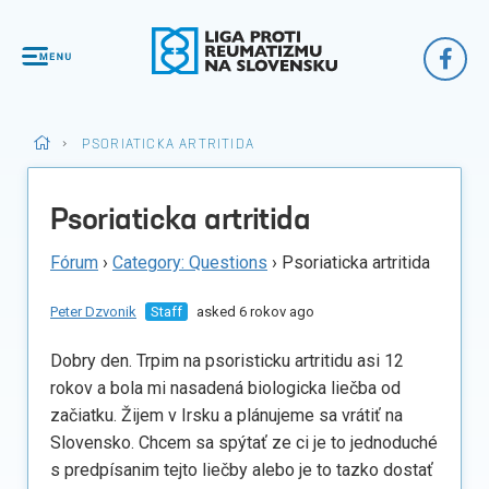
>
PSORIATICKA ARTRITIDA
Psoriaticka artritida
Fórum
›
Category: Questions
›
Psoriaticka artritida
Peter Dzvonik
Staff
asked 6 rokov ago
Dobry den. Trpim na psoristicku artritidu asi 12
rokov a bola mi nasadená biologicka liečba od
začiatku. Žijem v Irsku a plánujeme sa vrátiť na
Slovensko. Chcem sa spýtať ze ci je to jednoduché
s predpísanim tejto liečby alebo je to tazko dostať