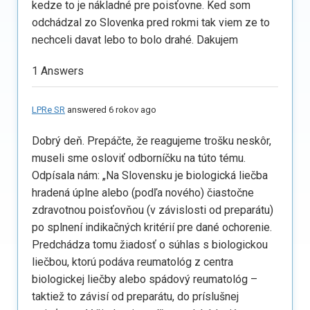
kedze to je nákladné pre poisťovne. Ked som
odchádzal zo Slovenka pred rokmi tak viem ze to
nechceli davat lebo to bolo drahé. Dakujem
1 Answers
LPRe SR
answered 6 rokov ago
Dobrý deň. Prepáčte, že reagujeme trošku neskôr,
museli sme osloviť odborníčku na túto tému.
Odpísala nám: „Na Slovensku je biologická liečba
hradená úplne alebo (podľa nového) čiastočne
zdravotnou poisťovňou (v závislosti od preparátu)
po splnení indikačných kritérií pre dané ochorenie.
Predchádza tomu žiadosť o súhlas s biologickou
liečbou, ktorú podáva reumatológ z centra
biologickej liečby alebo spádový reumatológ –
taktiež to závisí od preparátu, do príslušnej