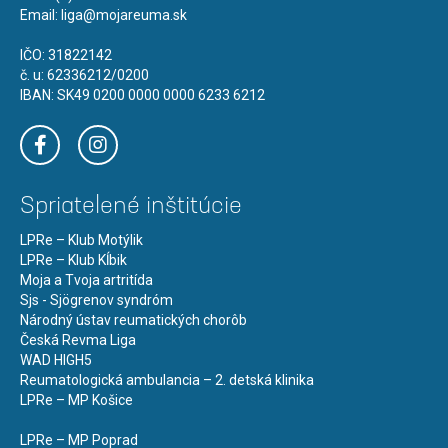
Email:
liga@mojareuma.sk
IČO: 31822142
č. u: 62336212/0200
IBAN: SK49 0200 0000 0000 6233 6212
Spriatelené inštitúcie
LPRe – Klub Motýlik
LPRe – Klub Kĺbik
Moja a Tvoja artritída
Sjs - Sjögrenov syndróm
Národný ústav reumatických chorôb
Česká Revma Liga
WAD HIGH5
Reumatologická ambulancia – 2. detská klinika
LPRe – MP Košice
LPRe – MP Poprad