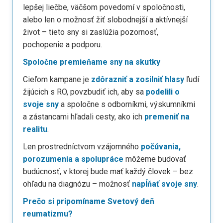
lepšej liečbe, väčšom povedomí v spoločnosti,
alebo len o možnosť žiť slobodnejší a aktívnejší
život – tieto sny si zaslúžia pozornosť,
pochopenie a podporu.
Spoločne premieňame sny na skutky
Cieľom kampane je
zdôrazniť a zosilniť hlasy
ľudí
žijúcich s RO, povzbudiť ich, aby sa
podelili o
svoje sny
a spoločne s odborníkmi, výskumníkmi
a zástancami hľadali cesty, ako ich
premeniť na
realitu
.
Len prostredníctvom vzájomného
počúvania,
porozumenia a spolupráce
môžeme budovať
budúcnosť, v ktorej bude mať každý človek – bez
ohľadu na diagnózu – možnosť
napĺňať svoje sny
.
Prečo si pripomíname Svetový deň
reumatizmu?