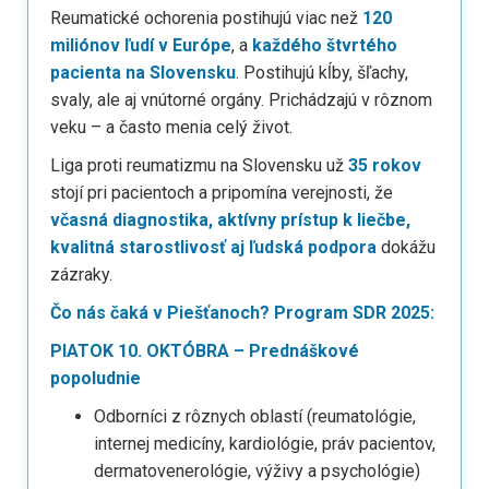
Reumatické ochorenia postihujú viac než
120
miliónov ľudí v Európe
, a
každého štvrtého
pacienta na Slovensku
. Postihujú kĺby, šľachy,
svaly, ale aj vnútorné orgány. Prichádzajú v rôznom
veku – a často menia celý život.
Liga proti reumatizmu na Slovensku už
35 rokov
stojí pri pacientoch a pripomína verejnosti, že
včasná diagnostika, aktívny prístup k liečbe,
kvalitná starostlivosť aj ľudská podpora
dokážu
zázraky.
Čo nás čaká v Piešťanoch? Program SDR 2025:
PIATOK 10. OKTÓBRA – Prednáškové
popoludnie
Odborníci z rôznych oblastí (reumatológie,
internej medicíny, kardiológie, práv pacientov,
dermatovenerológie, výživy a psychológie)