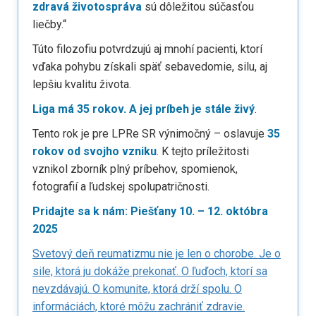
zdravá životospráva
sú dôležitou súčasťou
liečby.“
Túto filozofiu potvrdzujú aj mnohí pacienti, ktorí
vďaka pohybu získali späť sebavedomie, silu, aj
lepšiu kvalitu života.
Liga má 35 rokov. A jej príbeh je stále živý
.
Tento rok je pre LPRe SR výnimočný – oslavuje
35
rokov od svojho vzniku
. K tejto príležitosti
vznikol zborník plný príbehov, spomienok,
fotografií a ľudskej spolupatričnosti.
Pridajte sa k nám: Piešťany 10. – 12. októbra
2025
Svetový deň reumatizmu nie je len o chorobe. Je o
sile, ktorá ju dokáže prekonať. O ľuďoch, ktorí sa
nevzdávajú. O komunite, ktorá drží spolu. O
informáciách, ktoré môžu zachrániť zdravie.