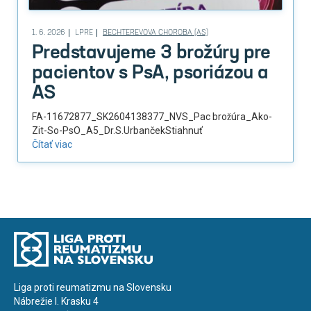
1. 6. 2026
LPRE
BECHTEREVOVA CHOROBA (AS)
Predstavujeme 3 brožúry pre
pacientov s PsA, psoriázou a
AS
FA-11672877_SK2604138377_NVS_Pac brožúra_Ako-
Zit-So-PsO_A5_Dr.S.UrbančekStiahnuť
Čítať viac
Liga proti reumatizmu na Slovensku
Nábrežie I. Krasku 4