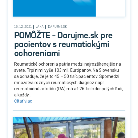
16. 12. 2021
JANA
DARUJME.SK
POMÔŽTE – Darujme.sk pre
pacientov s reumatickými
ochoreniami
Reumatické ochorenia patria medzi najrozšírenejšie na
svete. Trpí nimi vyše 103 mil. Európanov. Na Slovensku
sa odhaduje, že je to 45 – 50 tisíc pacientov. Spomedzi
množstva rôznych reumatických diagnóz napr.
reumatoidnú artritídu (RA) má až 26-tisíc dospelých ľudí,
a každý...
Čítať viac