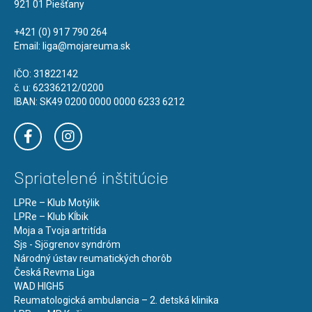
921 01 Piešťany
+421 (0) 917 790 264
Email:
liga@mojareuma.sk
IČO: 31822142
č. u: 62336212/0200
IBAN: SK49 0200 0000 0000 6233 6212
Spriatelené inštitúcie
LPRe – Klub Motýlik
LPRe – Klub Kĺbik
Moja a Tvoja artritída
Sjs - Sjögrenov syndróm
Národný ústav reumatických chorôb
Česká Revma Liga
WAD HIGH5
Reumatologická ambulancia – 2. detská klinika