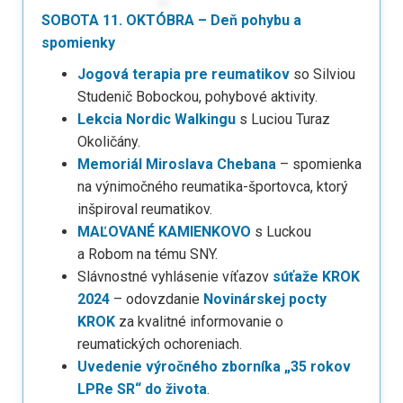
SOBOTA 11. OKTÓBRA – Deň pohybu a
spomienky
Jogová terapia pre reumatikov
so Silviou
Studenič Bobockou, pohybové aktivity.
Lekcia Nordic Walkingu
s Luciou Turaz
Okoličány.
Memoriál Miroslava Chebana
– spomienka
na výnimočného reumatika-športovca, ktorý
inšpiroval reumatikov.
MAĽOVANÉ KAMIENKOVO
s Luckou
a Robom na tému SNY.
Slávnostné vyhlásenie víťazov
súťaže KROK
2024
– odovzdanie
Novinárskej pocty
KROK
za kvalitné informovanie o
reumatických ochoreniach.
Uvedenie výročného zborníka „35 rokov
LPRe SR“ do života
.