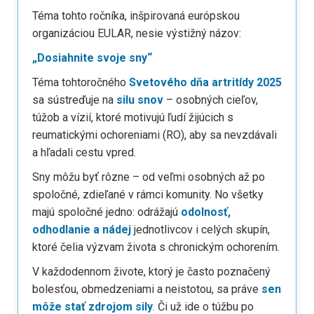
Téma tohto ročníka, inšpirovaná európskou
organizáciou EULAR, nesie výstižný názov:
„Dosiahnite svoje sny“
Téma tohtoročného
Svetového dňa artritídy 2025
sa sústreďuje na
silu snov
– osobných cieľov,
túžob a vízií, ktoré motivujú ľudí žijúcich s
reumatickými ochoreniami (RO), aby sa nevzdávali
a hľadali cestu vpred.
Sny môžu byť rôzne – od veľmi osobných až po
spoločné, zdieľané v rámci komunity. No všetky
majú spoločné jedno: odrážajú
odolnosť,
odhodlanie a nádej
jednotlivcov i celých skupín,
ktoré čelia výzvam života s chronickým ochorením.
V každodennom živote, ktorý je často poznačený
bolesťou, obmedzeniami a neistotou, sa práve
sen
môže stať zdrojom sily
. Či už ide o túžbu po