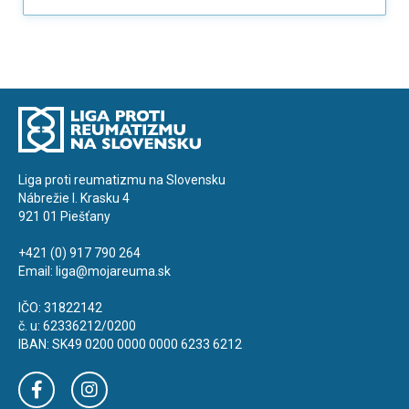
Liga proti reumatizmu na Slovensku
Nábrežie I. Krasku 4
921 01 Piešťany
+421 (0) 917 790 264
Email:
liga@mojareuma.sk
IČO: 31822142
č. u: 62336212/0200
IBAN: SK49 0200 0000 0000 6233 6212