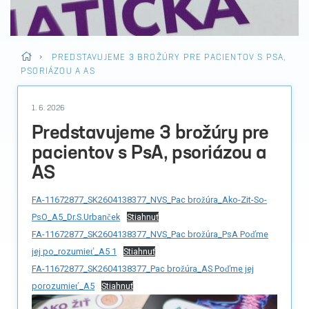
>
PREDSTAVUJEME 3 BROŽÚRY PRE PACIENTOV S PSA,
PSORIÁZOU A AS
1. 6. 2026
Predstavujeme 3 brožúry pre
pacientov s PsA, psoriázou a
AS
FA-11672877_SK2604138377_NVS_Pac brožúra_Ako-Zit-So-
PsO_A5_Dr.S.Urbanček
Stiahnuť
FA-11672877_SK2604138377_NVS_Pac brožúra_PsA Poďme
jej po_rozumieť_A5 1
Stiahnuť
FA-11672877_SK2604138377_Pac brožúra_AS Poďme jej
porozumieť_A5
Stiahnuť