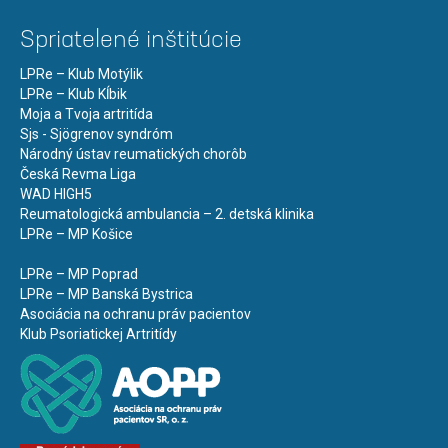
Spriatelené inštitúcie
LPRe – Klub Motýlik
LPRe – Klub Kĺbik
Moja a Tvoja artritída
Sjs - Sjögrenov syndróm
Národný ústav reumatických chorôb
Česká Revma Liga
WAD HIGH5
Reumatologická ambulancia – 2. detská klinika
LPRe – MP Košice
LPRe – MP Poprad
LPRe – MP Banská Bystrica
Asociácia na ochranu práv pacientov
Klub Psoriatickej Artritídy