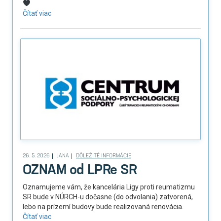
Čítať viac
26. 5. 2026
JANA
DÔLEŽITÉ INFORMÁCIE
OZNAM od LPRe SR
Oznamujeme vám, že kancelária Ligy proti reumatizmu
SR bude v NÚRCH-u dočasne (do odvolania) zatvorená,
lebo na prízemí budovy bude realizovaná renovácia.
Čítať viac