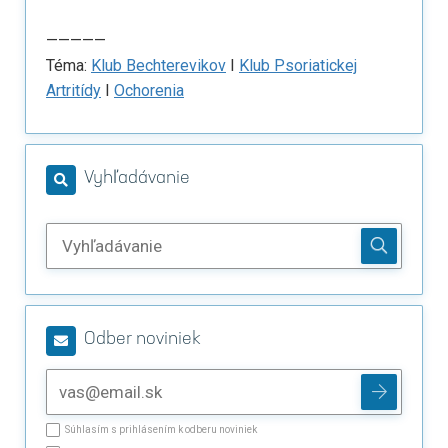
—————
Téma:
Klub Bechterevikov
I
Klub Psoriatickej
Artritídy
I
Ochorenia
Vyhľadávanie
Odber noviniek
Súhlasím s prihlásením k odberu noviniek