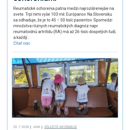
Reumatické ochorenia patria medzi najrozšírenejšie na
svete. Trpí nimi vyše 103 mil. Európanov. Na Slovensku
sa odhaduje, že je to 45 – 50 tisíc pacientov. Spomedzi
množstva rôznych reumatických diagnóz napr.
reumatoidnú artritídu (RA) má až 26-tisíc dospelých ľudí,
a každý...
Čítať viac
20. 7. 2026
JANA
DÔLEŽITÉ INFORMÁCIE