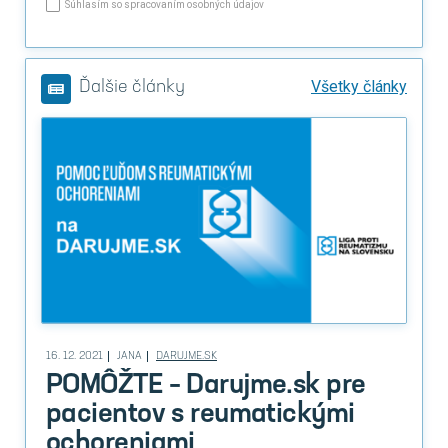
Súhlasím so spracovaním osobných údajov
Všetky články
Ďalšie články
16. 12. 2021
JANA
DARUJME.SK
POMÔŽTE – Darujme.sk pre
pacientov s reumatickými
ochoreniami