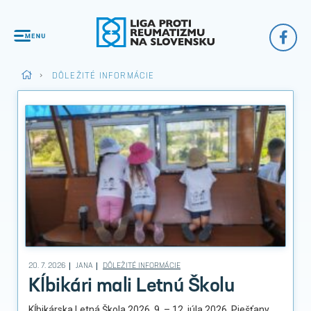
>
DÔLEŽITÉ INFORMÁCIE
20. 7. 2026
JANA
DÔLEŽITÉ INFORMÁCIE
Kĺbikári mali Letnú Školu
Kĺbikárska Letná Škola 2026, 9. – 12. júla 2026, Piešťany