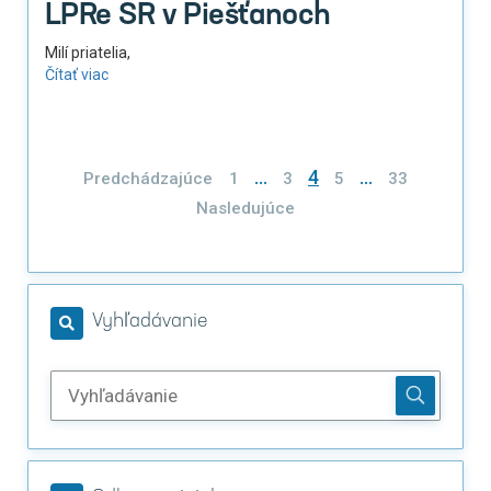
LPRe SR v Piešťanoch
Milí priatelia,
Čítať viac
Stránkovanie
…
4
…
Predchádzajúce
1
3
5
33
príspevkov
Nasledujúce
Vyhľadávanie