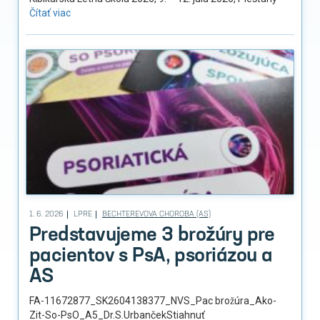
Čítať viac
1. 6. 2026
LPRE
BECHTEREVOVA CHOROBA (AS)
Predstavujeme 3 brožúry pre
pacientov s PsA, psoriázou a
AS
FA-11672877_SK2604138377_NVS_Pac brožúra_Ako-
Zit-So-PsO_A5_Dr.S.UrbančekStiahnuť