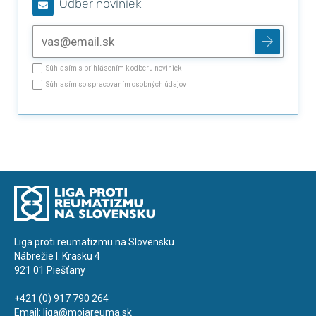
Odber noviniek
Súhlasím s prihlásením k odberu noviniek
Súhlasím so spracovaním osobných údajov
Liga proti reumatizmu na Slovensku
Nábrežie I. Krasku 4
921 01 Piešťany
+421 (0) 917 790 264
Email:
liga@mojareuma.sk