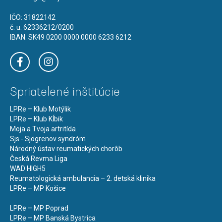
IČO: 31822142
č. u: 62336212/0200
IBAN: SK49 0200 0000 0000 6233 6212
Spriatelené inštitúcie
LPRe – Klub Motýlik
LPRe – Klub Kĺbik
Moja a Tvoja artritída
Sjs - Sjögrenov syndróm
Národný ústav reumatických chorôb
Česká Revma Liga
WAD HIGH5
Reumatologická ambulancia – 2. detská klinika
LPRe – MP Košice
LPRe – MP Poprad
LPRe – MP Banská Bystrica