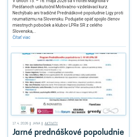
V dňoch 15. – 16. mája 2026 sa v hoteli Magnólia v
Piešťanoch uskutočnil Motivačno-vzdelávací kurz.
Nechýbalo ani tradičné Prednáškové popoludnie Ligy proti
reumatizmu na Slovensku. Podujatie opäť spojilo členov
miestnych pobočiek a klubov LPRe SR z celého
Slovenska,...
Čítať viac
17. 4. 2026
JANA
AKTIVITY
Jarné prednáškové popoludnie