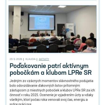
23. 5. 2026
KLAUDIA
AKTIVITY
Poďakovanie patrí aktívnym
pobočkám a klubom LPRe SR
Jedným zo vzácnych momentov slávnostného podujatia
bolo odovzdávanie ďakovných listov prítomným
zástupcom z miestnych pobočiek a klubov LPRe SR za ich
činnosť v roku 2025. Ocenenie je vyjadrením úcty a vďaky
všetkým, ktorí počas roka venovali svoj čas, energiu a
srdce práci pre...