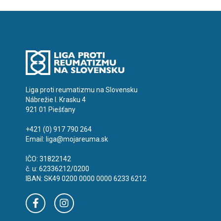
Liga proti reumatizmu na Slovensku
Nábrežie I. Krasku 4
921 01 Piešťany
+421 (0) 917 790 264
Email:
liga@mojareuma.sk
IČO: 31822142
č. u: 62336212/0200
IBAN: SK49 0200 0000 0000 6233 6212