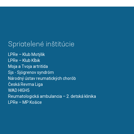
Spriatelené inštitúcie
LPRe – Klub Motýlik
LPRe – Klub Kĺbik
Moja a Tvoja artritída
Sjs - Sjögrenov syndróm
Národný ústav reumatických chorôb
Česká Revma Liga
WAD HIGH5
Reumatologická ambulancia – 2. detská klinika
LPRe – MP Košice