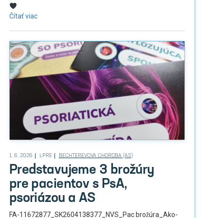
Čítať viac
1. 6. 2026
LPRE
BECHTEREVOVA CHOROBA (AS)
Predstavujeme 3 brožúry
pre pacientov s PsA,
psoriázou a AS
FA-11672877_SK2604138377_NVS_Pac brožúra_Ako-