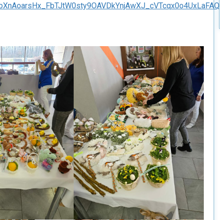
XnAoarsHx_FbTJtW0sty9OAVDkYnjAwXJ_cVTcqx0o4UxLaFAQR