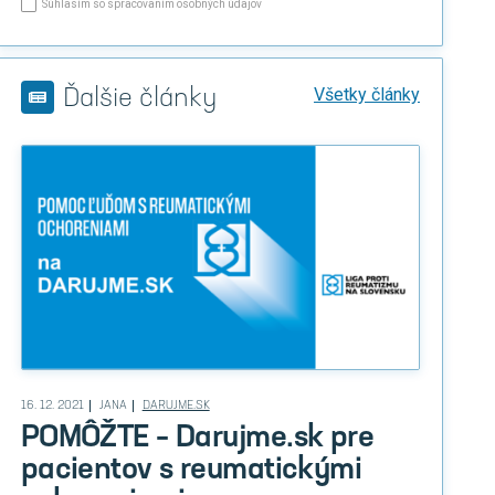
Súhlasím so spracovaním osobných údajov
Všetky články
Ďalšie články
16. 12. 2021
JANA
DARUJME.SK
POMÔŽTE – Darujme.sk pre
pacientov s reumatickými