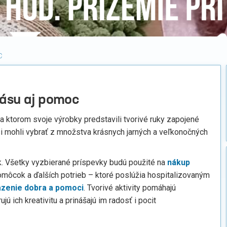
C
rásu aj pomoc
na ktorom svoje výrobky predstavili tvorivé ruky zapojené
si mohli vybrať z množstva krásnych jarných a veľkonočných
. Všetky vyzbierané príspevky budú použité na
nákup
pomôcok a ďalších potrieb – ktoré poslúžia hospitalizovaným
zenie dobra a pomoci
. Tvorivé aktivity pomáhajú
ú ich kreativitu a prinášajú im radosť i pocit