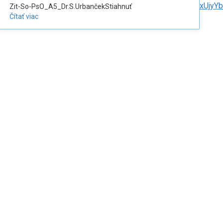
gB6Z4kIcLR7z9p2_qEhYa0AJAOKaLmQ6ifAwbkd43fq_xUjyYb
Zit-So-PsO_A5_Dr.S.UrbančekStiahnuť
Čítať viac