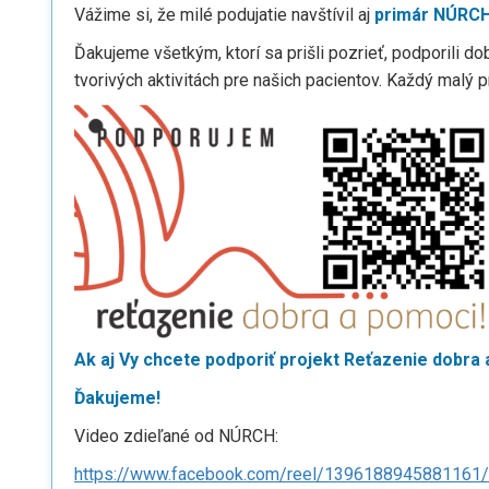
Vážime si, že milé podujatie navštívil aj
primár NÚRCH
Ďakujeme všetkým, ktorí sa prišli pozrieť, podporili d
tvorivých aktivitách pre našich pacientov. Každý malý
Ak aj Vy chcete podporiť projekt Reťazenie dobra 
Ďakujeme!
Video zdieľané od NÚRCH:
https://www.facebook.com/reel/1396188945881161