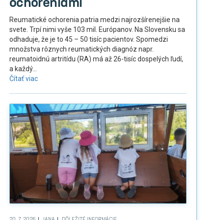
ochoreniami
Reumatické ochorenia patria medzi najrozšírenejšie na
svete. Trpí nimi vyše 103 mil. Európanov. Na Slovensku sa
odhaduje, že je to 45 – 50 tisíc pacientov. Spomedzi
množstva rôznych reumatických diagnóz napr.
reumatoidnú artritídu (RA) má až 26-tisíc dospelých ľudí,
a každý...
Čítať viac
20. 7. 2026
JANA
DÔLEŽITÉ INFORMÁCIE