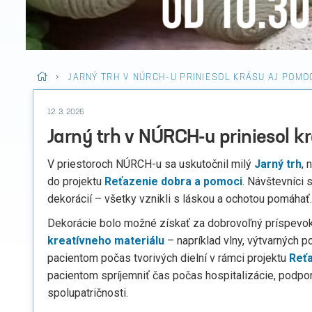
>
JARNÝ TRH V NÚRCH-U PRINIESOL KRÁSU AJ POMO
12. 3. 2026
Jarný trh v NÚRCH-u priniesol k
V priestoroch NÚRCH-u sa uskutočnil milý
Jarný trh
, 
do projektu
Reťazenie dobra a pomoci
. Návštevníci 
dekorácií – všetky vznikli s láskou a ochotou pomáhať.
Dekorácie bolo možné získať za dobrovoľný príspevok
kreatívneho materiálu
– napríklad vlny, výtvarných 
pacientom počas tvorivých dielní v rámci projektu
Reťa
pacientom spríjemniť čas počas hospitalizácie, podporuj
spolupatričnosti.