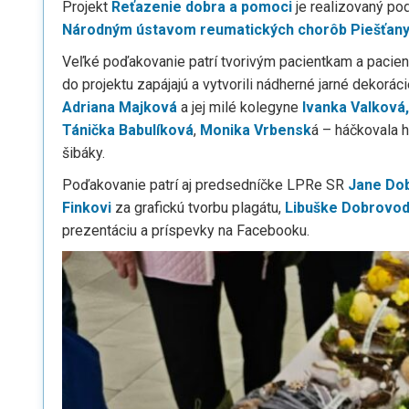
Projekt
Reťazenie dobra a pomoci
je realizovaný po
Národným ústavom reumatických chorôb Piešťan
Veľké poďakovanie patrí tvorivým pacientkam a pacien
do projektu zapájajú a vytvorili nádherné jarné dekorá
Adriana Majková
a jej milé kolegyne
Ivanka Valková
Tánička Babulíková
,
Monika Vrbensk
á – háčkovala 
šibáky.
Poďakovanie patrí aj predsedníčke LPRe SR
Jane Dob
Finkovi
za grafickú tvorbu plagátu,
Libuške Dobrovod
prezentáciu a príspevky na Facebooku.