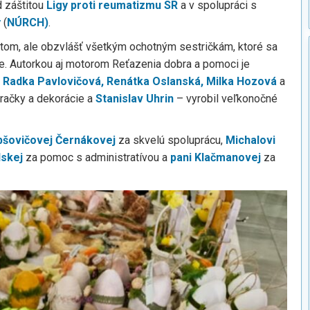
d záštitou
Ligy proti reumatizmu SR
a v spolupráci s
y
(
NÚRCH)
.
tom, ale obzvlášť všetkým ochotným sestričkám, ktoré sa
cie. Autorkou aj motorom Reťazenia dobra a pomoci je
, Radka Pavlovičová, Renátka Oslanská, Milka Hozová
a
hračky a dekorácie a
Stanislav Uhrin
– vyrobil veľkonočné
šovičovej Černákovej
za skvelú spoluprácu,
Michalovi
skej
za pomoc s administratívou a
pani Klačmanovej
za