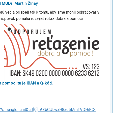
 MUDr. Martin Žlnay
.
obrú vec a prispeli tak k tomu, aby sme mohli pokračovať v
 príspevok pomáha rozvíjať reťaz dobra a pomoci.
a pomoci tu je IBAN a Q-kód.
/?s=single_unit&cft[0]=AZbCULwxH8ao5MmTVDHiRC-