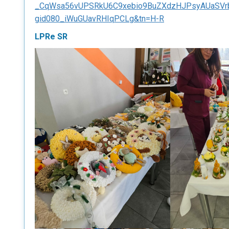
_CqWsa56vUPSRkU6C9xebio9BuZXdzHJPsyAUaSVrb
gid080_iWuGUavRHIqPCLg&tn=H-R
LPRe SR