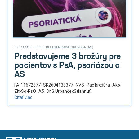
1. 6. 2026
LPRE
BECHTEREVOVA CHOROBA (AS)
Predstavujeme 3 brožúry pre
pacientov s PsA, psoriázou a
AS
FA-11672877_SK2604138377_NVS_Pac brožúra_Ako-
Zit-So-PsO_A5_Dr.S.UrbančekStiahnuť
Čítať viac