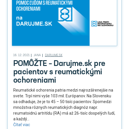
16. 12. 2021
JANA
DARUJME.SK
POMÔŽTE – Darujme.sk pre
pacientov s reumatickými
ochoreniami
Reumatické ochorenia patria medzi najrozšírenejšie na
svete. Trpí nimi vyše 103 mil. Európanov. Na Slovensku
sa odhaduje, že je to 45 – 50 tisíc pacientov. Spomedzi
množstva rôznych reumatických diagnóz napr.
reumatoidnú artritídu (RA) má až 26-tisíc dospelých ľudí,
a každý...
Čítať viac