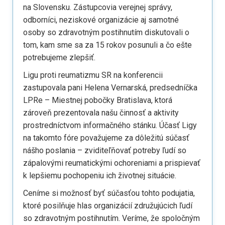
na Slovensku. Zástupcovia verejnej správy,
odborníci, neziskové organizácie aj samotné
osoby so zdravotným postihnutím diskutovali o
tom, kam sme sa za 15 rokov posunuli a čo ešte
potrebujeme zlepšiť.
Ligu proti reumatizmu SR na konferencii
zastupovala pani Helena Vernarská, predsedníčka
LPRe – Miestnej pobočky Bratislava, ktorá
zároveň prezentovala našu činnosť a aktivity
prostredníctvom informačného stánku. Účasť Ligy
na takomto fóre považujeme za dôležitú súčasť
nášho poslania – zviditeľňovať potreby ľudí so
zápalovými reumatickými ochoreniami a prispievať
k lepšiemu pochopeniu ich životnej situácie.
Ceníme si možnosť byť súčasťou tohto podujatia,
ktoré posilňuje hlas organizácií združujúcich ľudí
so zdravotným postihnutím. Veríme, že spoločným