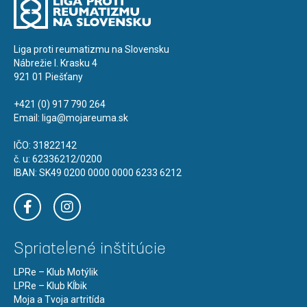
Liga proti reumatizmu na Slovensku
Nábrežie I. Krasku 4
921 01 Piešťany
+421 (0) 917 790 264
Email:
liga@mojareuma.sk
IČO: 31822142
č. u: 62336212/0200
IBAN: SK49 0200 0000 0000 6233 6212
Spriatelené inštitúcie
LPRe – Klub Motýlik
LPRe – Klub Kĺbik
Moja a Tvoja artritída