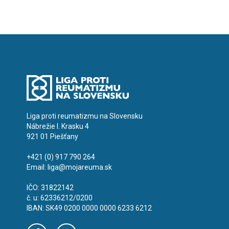
Liga proti reumatizmu na Slovensku
Nábrežie I. Krasku 4
921 01 Piešťany
+421 (0) 917 790 264
Email:
liga@mojareuma.sk
IČO: 31822142
č. u: 62336212/0200
IBAN: SK49 0200 0000 0000 6233 6212