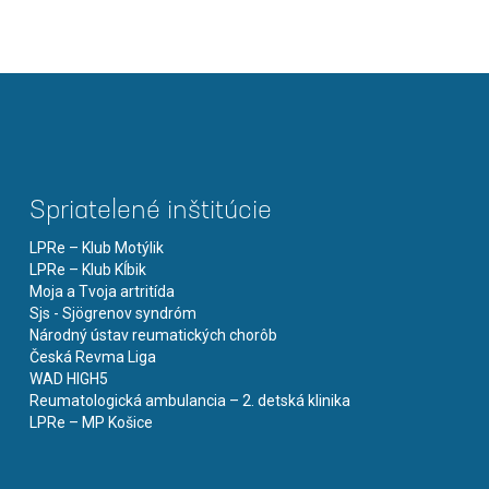
Spriatelené inštitúcie
LPRe – Klub Motýlik
LPRe – Klub Kĺbik
Moja a Tvoja artritída
Sjs - Sjögrenov syndróm
Národný ústav reumatických chorôb
Česká Revma Liga
WAD HIGH5
Reumatologická ambulancia – 2. detská klinika
LPRe – MP Košice