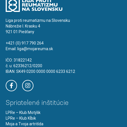
Liga proti reumatizmu na Slovensku
Nábrežie I. Krasku 4
921 01 Piešťany
+421 (0) 917 790 264
Email:
liga@mojareuma.sk
IČO: 31822142
č. u: 62336212/0200
IBAN: SK49 0200 0000 0000 6233 6212
Spriatelené inštitúcie
LPRe – Klub Motýlik
LPRe – Klub Kĺbik
Moja a Tvoja artritída