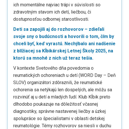
ich momentálne najviac trápi v súvislosti so
zdravotným stavom ich detí, liečbou, či
dostupnosťou odbornej starostlivosti.
Deti sa zapojili aj do rozhovorov – zdieľali
svoje sny o budúcnosti a hovorili o tom, čím by
chceli byť, keď vyrastú. Nechýbalo ani nadšenie
z blížiacej sa Kĺbikárskej Letnej Školy 2025, na
ktorú sa mnohé z nich už teraz tešia.
V kontexte Svetového dňa povedomia o
reumatických ochoreniach u detí (WORD Day – Deň
SLOV) organizátori zdôraznili, že reumatické
ochorenia sa netýkajú len dospelých, ale môžu sa
rozvinúť aj u detí a mladých ľudí. Klub Kĺbik preto
dlhodobo poukazuje na dôležitosť včasnej
diagnostiky, správne nastavenej liečby a úzkej
spolupráce so špecialistami v oblasti detskej
reumatológie. Témy rozhovorov sa niesli v duchu