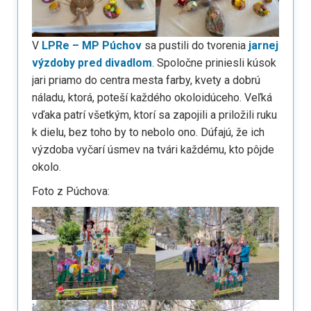
V
LPRe – MP Púchov
sa pustili do tvorenia
jarnej
výzdoby pred divadlom
. Spoločne priniesli kúsok
jari priamo do centra mesta farby, kvety a dobrú
náladu, ktorá, poteší každého okoloidúceho. Veľká
vďaka patrí všetkým, ktorí sa zapojili a priložili ruku
k dielu, bez toho by to nebolo ono. Dúfajú, že ich
výzdoba vyčarí úsmev na tvári každému, kto pôjde
okolo.
Foto z Púchova: