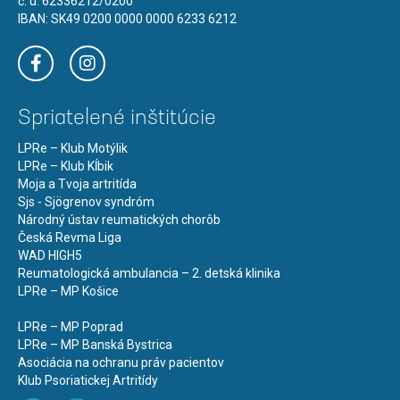
č. u: 62336212/0200
IBAN: SK49 0200 0000 0000 6233 6212
Spriatelené inštitúcie
LPRe – Klub Motýlik
LPRe – Klub Kĺbik
Moja a Tvoja artritída
Sjs - Sjögrenov syndróm
Národný ústav reumatických chorôb
Česká Revma Liga
WAD HIGH5
Reumatologická ambulancia – 2. detská klinika
LPRe – MP Košice
LPRe – MP Poprad
LPRe – MP Banská Bystrica
Asociácia na ochranu práv pacientov
Klub Psoriatickej Artritídy