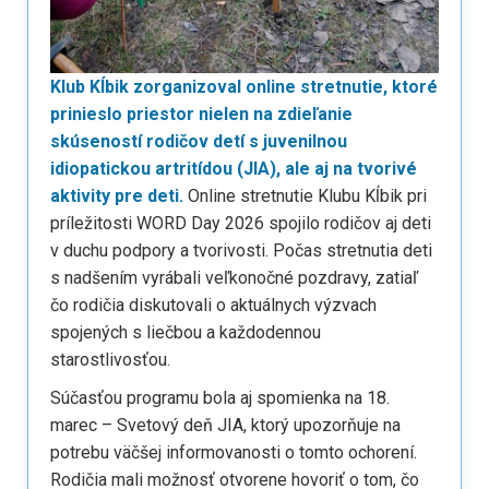
Klub Kĺbik zorganizoval online stretnutie, ktoré
prinieslo priestor nielen na zdieľanie
skúseností rodičov detí s juvenilnou
idiopatickou artritídou (JIA), ale aj na tvorivé
aktivity pre deti.
Online stretnutie Klubu Kĺbik pri
príležitosti WORD Day 2026 spojilo rodičov aj deti
v duchu podpory a tvorivosti. Počas stretnutia deti
s nadšením vyrábali veľkonočné pozdravy, zatiaľ
čo rodičia diskutovali o aktuálnych výzvach
spojených s liečbou a každodennou
starostlivosťou.
Súčasťou programu bola aj spomienka na 18.
marec – Svetový deň JIA, ktorý upozorňuje na
potrebu väčšej informovanosti o tomto ochorení.
Rodičia mali možnosť otvorene hovoriť o tom, čo