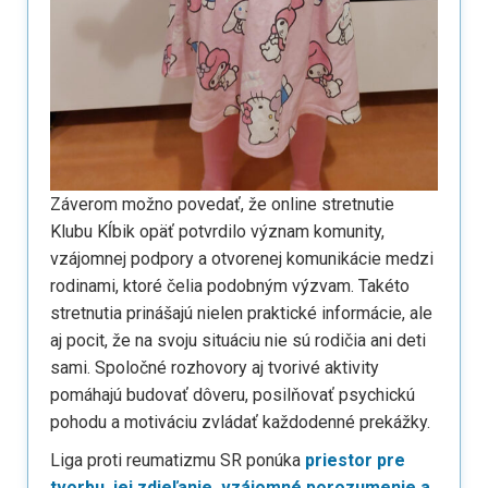
Záverom možno povedať, že online stretnutie
Klubu Kĺbik opäť potvrdilo význam komunity,
vzájomnej podpory a otvorenej komunikácie medzi
rodinami, ktoré čelia podobným výzvam. Takéto
stretnutia prinášajú nielen praktické informácie, ale
aj pocit, že na svoju situáciu nie sú rodičia ani deti
sami. Spoločné rozhovory aj tvorivé aktivity
pomáhajú budovať dôveru, posilňovať psychickú
pohodu a motiváciu zvládať každodenné prekážky.
Liga proti reumatizmu SR ponúka
priestor pre
tvorbu, jej zdieľanie, vzájomné porozumenie a