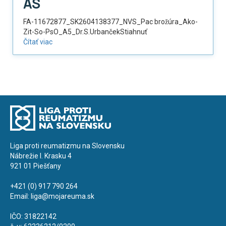
AS
FA-11672877_SK2604138377_NVS_Pac brožúra_Ako-
Zit-So-PsO_A5_Dr.S.UrbančekStiahnuť
Čítať viac
Liga proti reumatizmu na Slovensku
Nábrežie I. Krasku 4
921 01 Piešťany
+421 (0) 917 790 264
Email:
liga@mojareuma.sk
IČO: 31822142