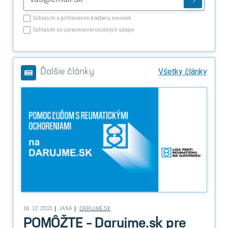
Súhlasím s prihlásením k odberu noviniek
Súhlasím so spracovaním osobných údajov
Všetky články
Ďalšie články
16. 12. 2021
JANA
DARUJME.SK
POMÔŽTE – Darujme.sk pre