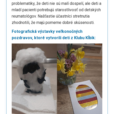
problematiky, že deti nie sú malí dospelí, ale deti a
mladí pacienti potrebujú starostlivosť od detských
reumatológov. Našťastie účastníci stretnutia
zhodnotili, že majú pomerne dobré skúsenosti.
Fotografická výstavky veľkonočných
pozdravov, ktoré vytvorili deti z Klubu Kĺbik: