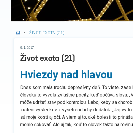
>
ŽIVOT EXOTA (21)
6. 1. 2017
Život exota (21)
Hviezdy nad hlavou
Dnes som mala trochu depresívny deň. To viete, zase ko
človeku to vyvolá zvláštne pocity, keď počúva slová: „
môže udržať stav pod kontrolou. Lebo, keby sa choroba
zistení výsledkov z vyšetrení tichý dodatok: „Jaj, vy t
sú moje kosti aj oči. A viem aj to, aké bolesti to priná
mohlo šokovať. Ale aj tak, keď to človek takto na rovinu