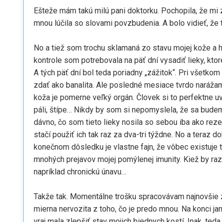
Ešteže mám takú milú pani doktorku. Pochopila, že mi 
mnou lúčila so slovami povzbudenia. A bolo vidieť, že 
No a tiež som trochu sklamaná zo stavu mojej kože a hl
kontrole som potrebovala na päť dní vysadiť lieky, kt
A tých päť dní bol teda poriadny „zážitok“. Pri všetko
zdať ako banalita. Ale posledné mesiace tvrdo narážam 
koža je pomerne veľký orgán. Človek si to perfektne uv
páli, štípe… Nikdy by som si nepomyslela, že sa budem t
dávno, čo som tieto lieky nosila so sebou iba ako reze
stačí použiť ich tak raz za dva-tri týždne. No a teraz 
konečnom dôsledku je vlastne fajn, že vôbec existuje 
mnohých prejavov mojej pomýlenej imunity. Kiež by raz 
napríklad chronickú únavu…
Takže tak. Momentálne trošku spracovávam najnovšie 
mierna nervozita z toho, čo je predo mnou. Na konci jan
vraj mala zlepšiť stav mojich biednych kostí. Inak, ted