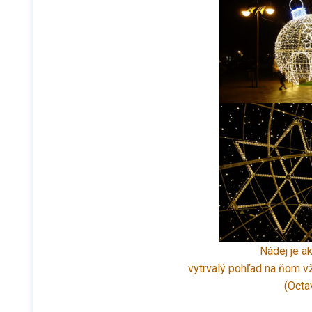
Nádej je a
vytrvalý pohľad na ňom v
(Octa