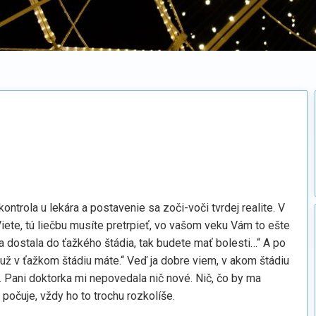
ntrola u lekára a postavenie sa zoči-voči tvrdej realite. V
Viete, tú liečbu musíte pretrpieť, vo vašom veku Vám to ešte
 dostala do ťažkého štádia, tak budete mať bolesti…“ A po
o už v ťažkom štádiu máte.“ Veď ja dobre viem, v akom štádiu
ša. Pani doktorka mi nepovedala nič nové. Nič, čo by ma
 počuje, vždy ho to trochu rozkolíše.