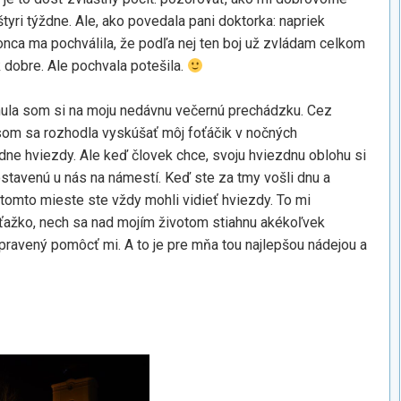
štyri týždne. Ale, ako povedala pani doktorka: napriek
nca ma pochválila, že podľa nej ten boj už zvládam celkom
k dobre. Ale pochvala potešila.
ula som si na moju nedávnu večernú prechádzku. Cez
som sa rozhodla vyskúšať môj foťáčik v nočných
dne hviezdy. Ale keď človek chce, svoju hviezdnu oblohu si
ostavenú u nás na námestí. Keď ste za tmy vošli dnu a
 tomto mieste ste vždy mohli vidieť hviezdy. To mi
ažko, nech sa nad mojím životom stiahnu akékoľvek
pravený pomôcť mi. A to je pre mňa tou najlepšou nádejou a