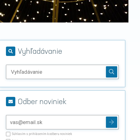
Vyhľadávanie
Odber noviniek
Súhlasím s prihlásením k odberu noviniek