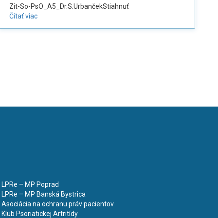
Zit-So-PsO_A5_Dr.S.UrbančekStiahnuť
Čítať viac
LPRe – MP Poprad
LPRe – MP Banská Bystrica
Asociácia na ochranu práv pacientov
Klub Psoriatickej Artritídy