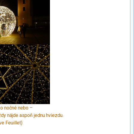
ko nočné nebo –
ždy nájde aspoň jednu hviezdu.
ve Feuillet)