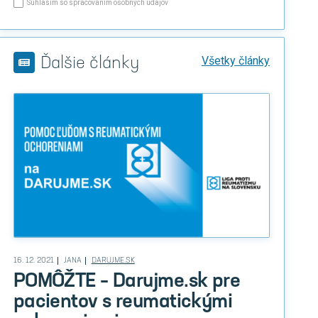
Súhlasím so spracovaním osobných údajov
Všetky články
Ďalšie články
16. 12. 2021
JANA
DARUJME.SK
POMÔŽTE – Darujme.sk pre
pacientov s reumatickými