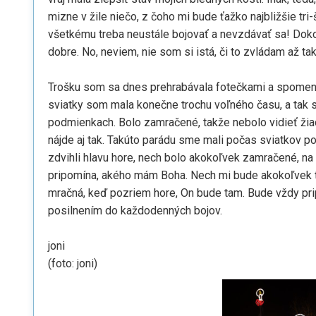
mizne v žile niečo, z čoho mi bude ťažko najbližšie tri-
všetkému treba neustále bojovať a nevzdávať sa! Doko
dobre. No, neviem, nie som si istá, či to zvládam až ta
Trošku som sa dnes prehrabávala fotečkami a spomen
sviatky som mala konečne trochu voľného času, a tak 
podmienkach. Bolo zamračené, takže nebolo vidieť žia
nájde aj tak. Takúto parádu sme mali počas sviatkov p
zdvihli hlavu hore, nech bolo akokoľvek zamračené, na
pripomína, akého mám Boha. Nech mi bude akokoľvek ť
mračná, keď pozriem hore, On bude tam. Bude vždy pri
posilnením do každodenných bojov.
joni
(foto: joni)