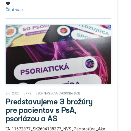
Čítať viac
1. 6. 2026
LPRE
BECHTEREVOVA CHOROBA (AS)
Predstavujeme 3 brožúry
pre pacientov s PsA,
psoriázou a AS
FA-11672877_SK2604138377_NVS_Pac brožúra_Ako-