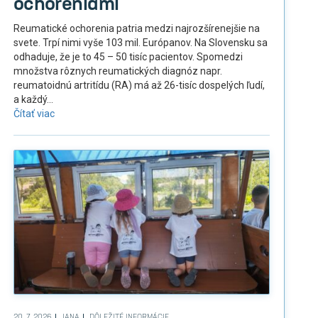
ochoreniami
Reumatické ochorenia patria medzi najrozšírenejšie na
svete. Trpí nimi vyše 103 mil. Európanov. Na Slovensku sa
odhaduje, že je to 45 – 50 tisíc pacientov. Spomedzi
množstva rôznych reumatických diagnóz napr.
reumatoidnú artritídu (RA) má až 26-tisíc dospelých ľudí,
a každý...
Čítať viac
20. 7. 2026
JANA
DÔLEŽITÉ INFORMÁCIE