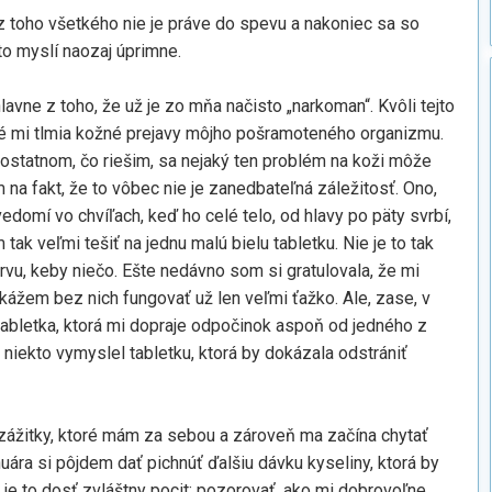
z toho všetkého nie je práve do spevu a nakoniec sa so
to myslí naozaj úprimne.
avne z toho, že už je zo mňa načisto „narkoman“. Kvôli tejto
oré mi tlmia kožné prejavy môjho pošramoteného organizmu.
m ostatnom, čo riešim, sa nejaký ten problém na koži môže
na fakt, že to vôbec nie je zanedbateľná záležitosť. Ono,
edomí vo chvíľach, keď ho celé telo, od hlavy po päty svrbí,
ak veľmi tešiť na jednu malú bielu tabletku. Nie je to tak
rvu, keby niečo. Ešte nedávno som si gratulovala, že mi
dokážem bez nich fungovať už len veľmi ťažko. Ale, zase, v
tabletka, ktorá mi dopraje odpočinok aspoň od jedného z
niekto vymyslel tabletku, ktorá by dokázala odstrániť
zážitky, ktoré mám za sebou a zároveň ma začína chytať
uára si pôjdem dať pichnúť ďalšiu dávku kyseliny, ktorá by
a, je to dosť zvláštny pocit: pozorovať, ako mi dobrovoľne