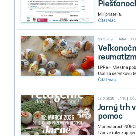
Piešťanoc
Milí priatelia,
Čítať viac
23. 3. 2026
JANA
AKT
Veľkonočné
reumatiz
LPRe – Miestna pobo
Učili sa servítkovú
Čítať viac
12. 3. 2026
JANA
DÔL
Jarný trh 
pomoc
V priestoroch NÚRCH
tvorivé ruky zapoje