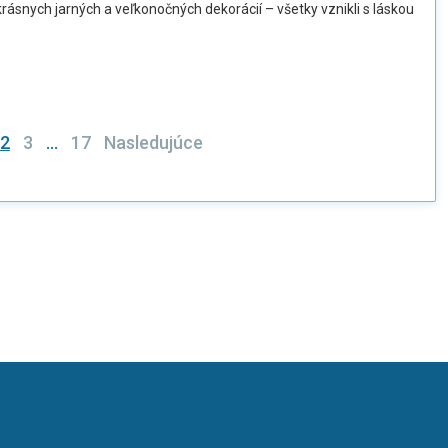
rásnych jarných a veľkonočných dekorácií – všetky vznikli s láskou
e
2
3
…
17
Nasledujúce