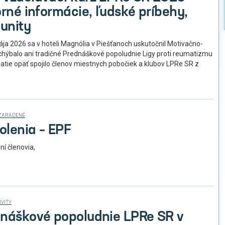
orné informácie, ľudské príbehy,
munity
ája 2026 sa v hoteli Magnólia v Piešťanoch uskutočnil Motivačno-
chýbalo ani tradičné Prednáškové popoludnie Ligy proti reumatizmu
atie opäť spojilo členov miestnych pobočiek a klubov LPRe SR z
ZARADENÉ
olenia – EPF
ní členovia,
IVITY
dnáškové popoludnie LPRe SR v