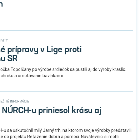
h
IVITY
 prípravy v Lige proti
mu SR
čka Topoľčany po výrobe srdiečok sa pustili aj do výroby kraslíc.
 techniku a omotávanie bavlnkami.
EŽITÉ INFORMÁCIE
v NÚRCH-u priniesol krásu aj
-u sa uskutočnil milý Jarný trh, na ktorom svoje výrobky predstavili
né do projektu Reťazenie dobra a pomoci. Návštevníci si mohli