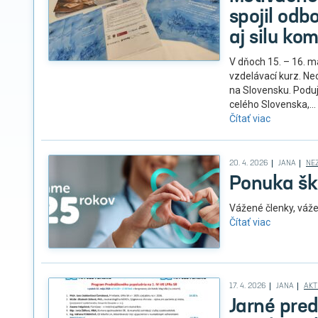
spojil odb
aj silu ko
V dňoch 15. – 16. m
vzdelávací kurz. Ne
na Slovensku. Poduj
celého Slovenska,...
Čítať viac
20. 4. 2026
JANA
NE
Ponuka šk
Vážené členky, váže
Čítať viac
17. 4. 2026
JANA
AKT
Jarné pre