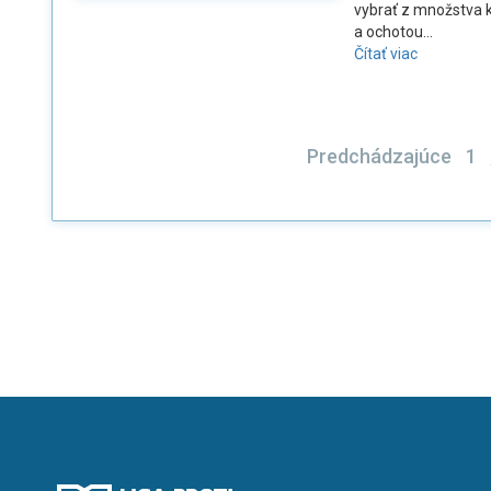
vybrať z množstva k
a ochotou...
Čítať viac
Stránkovani
Predchádzajúce
1
príspevkov