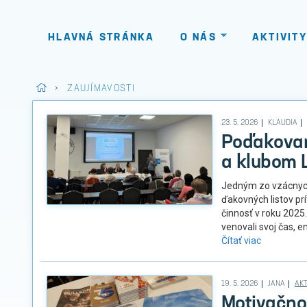
HLAVNÁ STRÁNKA
O NÁS
AKTIVITY
>
ZAUJÍMAVOSTI
23. 5. 2026
KLAUDIA
Poďakovan
a klubom 
Jedným zo vzácnyc
ďakovných listov p
činnosť v roku 2025
venovali svoj čas, en
Čítať viac
19. 5. 2026
JANA
AKT
Motivačno