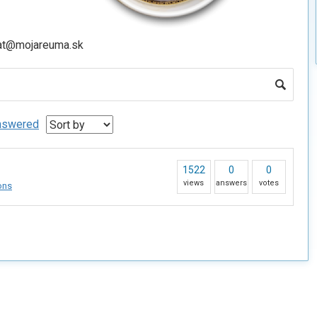
iat@mojareuma.sk
nswered
1522
0
0
views
answers
votes
ons