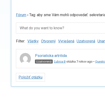
Fórum
›
Tag: aby sme Vám mohli odpovedať. sekretar
Filter:
Všetky
Otvorený
Vyriešená
Uzatvorená
Una
Psoriaticka artritida
Uzatvorená
Ľubica B
otázka 7 rokov ago
•
Questi
Položiť otázku