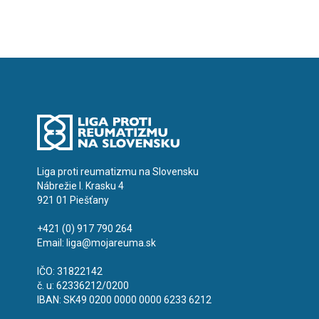
Liga proti reumatizmu na Slovensku
Nábrežie I. Krasku 4
921 01 Piešťany
+421 (0) 917 790 264
Email:
liga@mojareuma.sk
IČO: 31822142
č. u: 62336212/0200
IBAN: SK49 0200 0000 0000 6233 6212