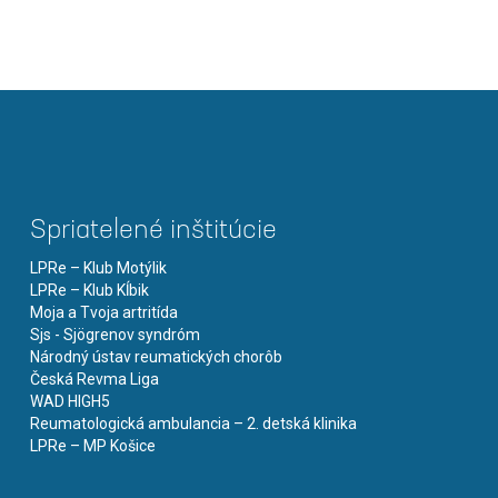
Spriatelené inštitúcie
LPRe – Klub Motýlik
LPRe – Klub Kĺbik
Moja a Tvoja artritída
Sjs - Sjögrenov syndróm
Národný ústav reumatických chorôb
Česká Revma Liga
WAD HIGH5
Reumatologická ambulancia – 2. detská klinika
LPRe – MP Košice