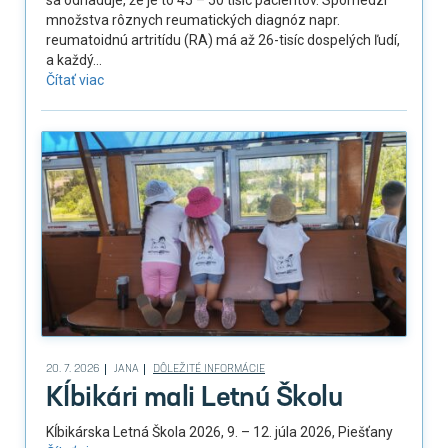
množstva rôznych reumatických diagnóz napr.
reumatoidnú artritídu (RA) má až 26-tisíc dospelých ľudí,
a každý...
Čítať viac
20. 7. 2026
JANA
DÔLEŽITÉ INFORMÁCIE
Kĺbikári mali Letnú Školu
Kĺbikárska Letná Škola 2026, 9. – 12. júla 2026, Piešťany