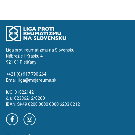
Liga proti reumatizmu na Slovensku
Nábrežie I. Krasku 4
921 01 Piešťany
+421 (0) 917 790 264
Email:
liga@mojareuma.sk
IČO: 31822142
č. u: 62336212/0200
IBAN: SK49 0200 0000 0000 6233 6212