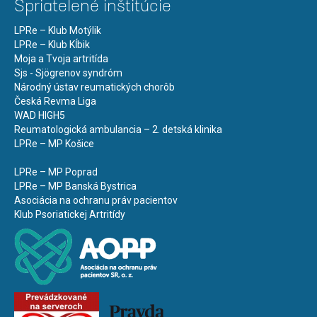
Spriatelené inštitúcie
LPRe – Klub Motýlik
LPRe – Klub Kĺbik
Moja a Tvoja artritída
Sjs - Sjögrenov syndróm
Národný ústav reumatických chorôb
Česká Revma Liga
WAD HIGH5
Reumatologická ambulancia – 2. detská klinika
LPRe – MP Košice
LPRe – MP Poprad
LPRe – MP Banská Bystrica
Asociácia na ochranu práv pacientov
Klub Psoriatickej Artritídy