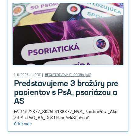
1. 6. 2026
LPRE
BECHTEREVOVA CHOROBA (AS)
Predstavujeme 3 brožúry pre
pacientov s PsA, psoriázou a
AS
FA-11672877_SK2604138377_NVS_Pac brožúra_Ako-
Zit-So-PsO_A5_Dr.S.UrbančekStiahnuť
Čítať viac