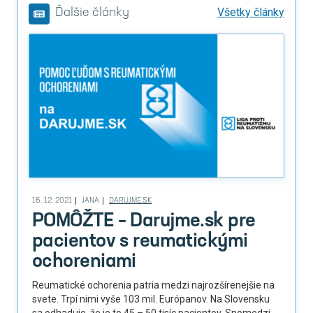
Všetky články
Ďalšie články
16. 12. 2021
JANA
DARUJME.SK
POMÔŽTE – Darujme.sk pre
pacientov s reumatickými
ochoreniami
Reumatické ochorenia patria medzi najrozšírenejšie na
svete. Trpí nimi vyše 103 mil. Európanov. Na Slovensku
sa odhaduje, že je to 45 – 50 tisíc pacientov. Spomedzi