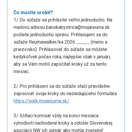
Čo musíte urobiť?
1/ Do súťaže sa prihlásite veľmi jednoducho. Na
mailovú adresu banskabystrica@mojareuma.sk
pošlete jednoduchú správu: Prihlasujem sa do
súťaže Reumawalker/ka 2026 _____ (meno a
priezvisko). Prihlasovať do súťaže sa môžete
kedykoľvek počas roka, najlepšie však v januári,
aby sa Vám mohli započítať kroky už za tento
mesiac.
2/ Pro prihlásení sa do súťaže stačí pravidelne
zapisovať svoje kroky do nasledujúceho formulára:
https://walk.mojareuma.sk/
3/ Sčítací komisár vždy na konci mesiaca
vyhodnotí nachodené kroky a odošle Slovenskej
asociácii NW ich sumár, aby mohla zverejniť