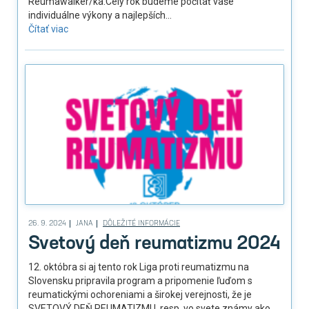
Reumawalker/ka.Celý rok budeme počítať vaše
individuálne výkony a najlepších...
Čítať viac
26. 9. 2024
JANA
DÔLEŽITÉ INFORMÁCIE
Svetový deň reumatizmu 2024
12. októbra si aj tento rok Liga proti reumatizmu na
Slovensku pripravila program a pripomenie ľuďom s
reumatickými ochoreniami a širokej verejnosti, že je
SVETOVÝ DEŇ REUMATIZMU, resp. vo svete známy ako