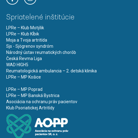
Spriatelené inštitúcie
LPRe – Klub Motýlik
LPRe – Klub Kĺbik
Moja a Tvoja artritída
Sjs - Sjögrenov syndróm
Národný ústav reumatických chorôb
Česká Revma Liga
WAD HIGH5
Reumatologická ambulancia – 2. detská klinika
LPRe – MP Košice
LPRe – MP Poprad
LPRe – MP Banská Bystrica
Asociácia na ochranu práv pacientov
Klub Psoriatickej Artritídy