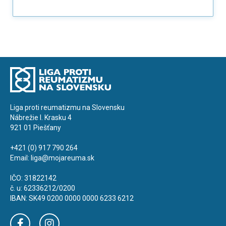
Liga proti reumatizmu na Slovensku
Nábrežie I. Krasku 4
921 01 Piešťany
+421 (0) 917 790 264
Email:
liga@mojareuma.sk
IČO: 31822142
č. u: 62336212/0200
IBAN: SK49 0200 0000 0000 6233 6212