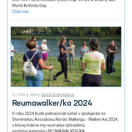
World Arthritis Day.
Čítať viac
2. 1. 2024
JANA
DÔLEŽITÉ INFORMÁCIE
Reumawalker/ka 2024
V roku 2024 bude pokračovať súťaž v spolupráci so
Slovenskou Asociáciou Nordic Walkingu - Walker/ka 2024,
v ktorej máme my reumatici vyhradenú
osobitnú kategóriu REUMAWALKER/KA.