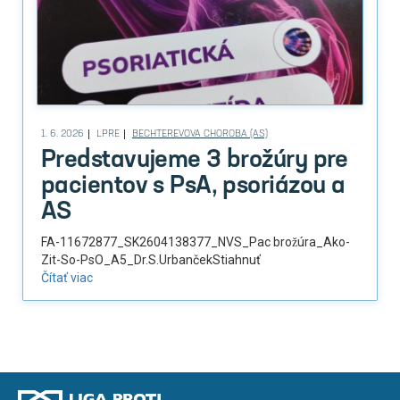
1. 6. 2026
LPRE
BECHTEREVOVA CHOROBA (AS)
Predstavujeme 3 brožúry pre
pacientov s PsA, psoriázou a
AS
FA-11672877_SK2604138377_NVS_Pac brožúra_Ako-
Zit-So-PsO_A5_Dr.S.UrbančekStiahnuť
Čítať viac