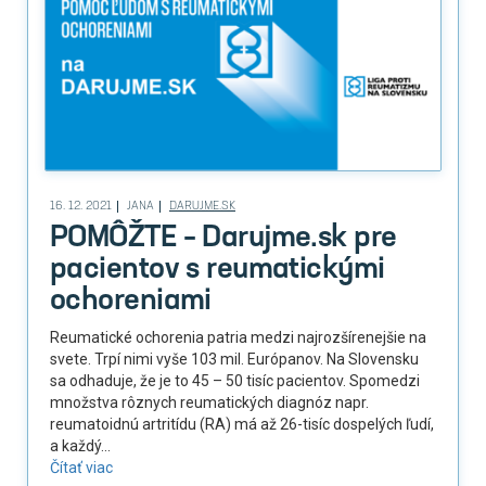
16. 12. 2021
JANA
DARUJME.SK
POMÔŽTE – Darujme.sk pre
pacientov s reumatickými
ochoreniami
Reumatické ochorenia patria medzi najrozšírenejšie na
svete. Trpí nimi vyše 103 mil. Európanov. Na Slovensku
sa odhaduje, že je to 45 – 50 tisíc pacientov. Spomedzi
množstva rôznych reumatických diagnóz napr.
reumatoidnú artritídu (RA) má až 26-tisíc dospelých ľudí,
a každý...
Čítať viac