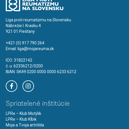
Liga proti reumatizmu na Slovensku
Nábrežie I. Krasku 4
921 01 Piešťany
+421 (0) 917 790 264
Email:
liga@mojareuma.sk
IČO: 31822142
č. u: 62336212/0200
IBAN: SK49 0200 0000 0000 6233 6212
Spriatelené inštitúcie
LPRe – Klub Motýlik
LPRe – Klub Kĺbik
Moja a Tvoja artritída