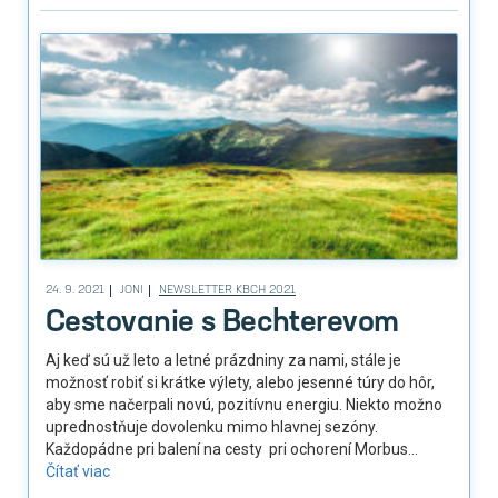
24. 9. 2021
JONI
NEWSLETTER KBCH 2021
Cestovanie s Bechterevom
Aj keď sú už leto a letné prázdniny za nami, stále je
možnosť robiť si krátke výlety, alebo jesenné túry do hôr,
aby sme načerpali novú, pozitívnu energiu. Niekto možno
uprednostňuje dovolenku mimo hlavnej sezóny.
Každopádne pri balení na cesty pri ochorení Morbus...
Čítať viac