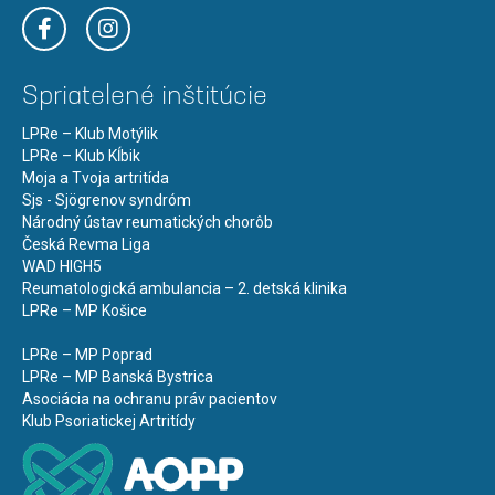
Spriatelené inštitúcie
LPRe – Klub Motýlik
LPRe – Klub Kĺbik
Moja a Tvoja artritída
Sjs - Sjögrenov syndróm
Národný ústav reumatických chorôb
Česká Revma Liga
WAD HIGH5
Reumatologická ambulancia – 2. detská klinika
LPRe – MP Košice
LPRe – MP Poprad
LPRe – MP Banská Bystrica
Asociácia na ochranu práv pacientov
Klub Psoriatickej Artritídy