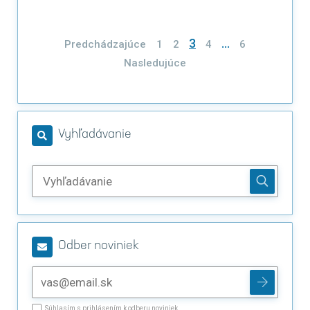
Stránkovanie
3
…
Predchádzajúce
1
2
4
6
príspevkov
Nasledujúce
Vyhľadávanie
Odber noviniek
Súhlasím s prihlásením k odberu noviniek