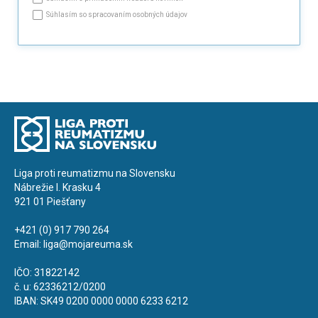
Súhlasím so spracovaním osobných údajov
Liga proti reumatizmu na Slovensku
Nábrežie I. Krasku 4
921 01 Piešťany
+421 (0) 917 790 264
Email:
liga@mojareuma.sk
IČO: 31822142
č. u: 62336212/0200
IBAN: SK49 0200 0000 0000 6233 6212