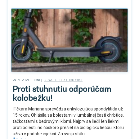
24. 9. 2021
JONI
NEWSLETTER KBCH 2021
Proti stuhnutiu odporúčam
kolobežku!
ITčkara Mariana sprevádza ankylozujúca spondylitída už
15 rokov. Ohlásila sa bolesťami v lumbálnej časti chrbtice,
ťažkosťami s bedrovými kĺbmi. Najprv sa liečil len liekmi
proti bolesti, no čoskoro prešiel na biologickú liečbu, ktorú
užíva v podobe injekcií. Za svoju stálu...