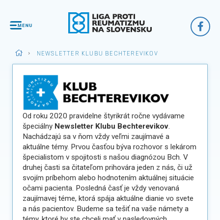
>
NEWSLETTER KLUBU BECHTEREVIKOV
Od roku 2020 pravidelne štyrikrát ročne vydávame
špeciálny
Newsletter Klubu Bechterevikov
.
Nachádzajú sa v ňom vždy veľmi zaujímavé a
aktuálne témy. Prvou časťou býva rozhovor s lekárom
špecialistom v spojitosti s našou diagnózou Bch. V
druhej časti sa čitateľom prihovára jeden z nás, či už
svojím príbehom alebo hodnotením aktuálnej situácie
očami pacienta. Posledná časť je vždy venovaná
zaujímavej téme, ktorá spája aktuálne dianie vo svete
a nás pacientov. Budeme sa tešiť na vaše námety a
témy, ktoré by ste chceli mať v nasledovných